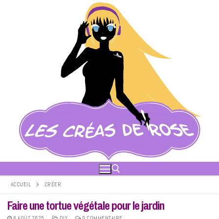
Aller
au
contenu
ACCUEIL
CRÉER
Faire une tortue végétale pour le jardin
Rechercher :
8 AOÛT 2025
DIY
0 COMMENTAIRE