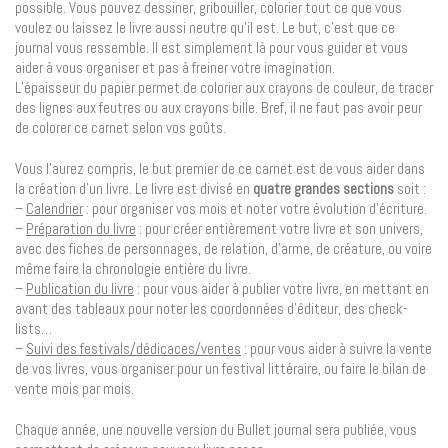
possible. Vous pouvez dessiner, gribouiller, colorier tout ce que vous
voulez ou laissez le livre aussi neutre qu’il est. Le but, c’est que ce
journal vous ressemble. Il est simplement là pour vous guider et vous
aider à vous organiser et pas à freiner votre imagination.
L’épaisseur du papier permet de colorier aux crayons de couleur, de tracer
des lignes aux feutres ou aux crayons bille. Bref, il ne faut pas avoir peur
de colorer ce carnet selon vos goûts.
Vous l’aurez compris, le but premier de ce carnet est de vous aider dans
la création d’un livre. Le livre est divisé en
quatre grandes sections
soit :
–
Calendrier
: pour organiser vos mois et noter votre évolution d’écriture.
–
Préparation du livre
: pour créer entièrement votre livre et son univers,
avec des fiches de personnages, de relation, d’arme, de créature, ou voire
même faire la chronologie entière du livre.
–
Publication du livre
: pour vous aider à publier votre livre, en mettant en
avant des tableaux pour noter les coordonnées d’éditeur, des check-
lists…
–
Suivi des festivals/dédicaces/ventes
: pour vous aider à suivre la vente
de vos livres, vous organiser pour un festival littéraire, ou faire le bilan de
vente mois par mois.
Chaque année, une nouvelle version du Bullet journal sera publiée, vous