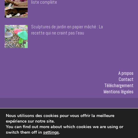
liste complète
Sculptures de jardin en papier mâché : La
recette qui ne craint pas l’eau
A propos
Contact
Téléchargement
Mentions légales
Publicité
Nous utilisons des cookies pour vous offrir la meilleure
expérience sur notre site.
Copyright © 2026 Les créas de Rose
You can find out more about which cookies we are using or
switch them off in
settings
.