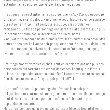
attention à ne pas créer une version fantasme de vous.
Il faut aussi faire attention à ne pas créer une «
Mary Sue
», c’est-à-dire
un personnage sans défaut. Personne ne veut l’histoire d’un personnage
qui est parfait, trop intelligent, qui résout tous les problèmes
rapidement. Ce type de personnage ennuiera très vite le lecteur. En plus,
le lecteur ne pourra pas se sentir proche d’un tel héros.
Ainsi, votre personnage ne doit jamais être 100% parfait. Il doit avoir des
hauts et des bas. Le livre ne doit pas qu’être centré qu’autour de lui. Les
autres personnages doivent également être intéressant, sans quoi, le
livre montrera juste que l’auteur à ses favoris.
Il faut également éviter les clichés. Tout en ne faisant pas non plus des
personnages qui sortent totalement des cases. Il faut que le lecteur
puisse le comprendre, être son miroir. Bref, il faut savoir maintenir un bon
équilibre entre les deux. Ce qui paraît parfois difficile.
Une dernière chose, le personnage doit évoluer. Il ne doit pas
obligatoirement tout réussir, mais grandir mentalement. Un personnage
peut devenir une meilleure personne même en échouant. Il peut
apprendre de ses erreurs.
Mais un personnage qui n’évolue pas, qui reste bête ou trop intelligent