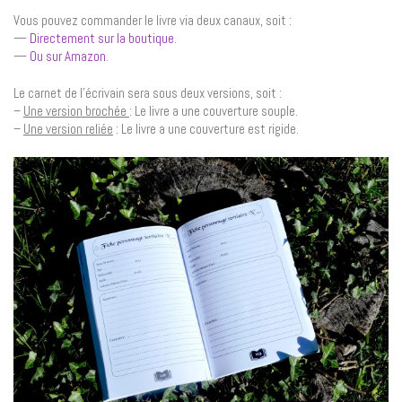
Vous pouvez commander le livre via deux canaux, soit :
—
Directement sur la boutique
.
—
Ou sur Amazon
.
Le carnet de l’écrivain sera sous deux versions, soit :
–
Une version brochée
: Le livre a une couverture souple.
–
Une version reliée
: Le livre a une couverture est rigide.