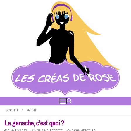
Aller
au
contenu
ACCUEIL
AROME
La ganache, c’est quoi ?
Rechercher :
3 MARS 2023
CUISINE/RECETTE
0 COMMENTAIRE