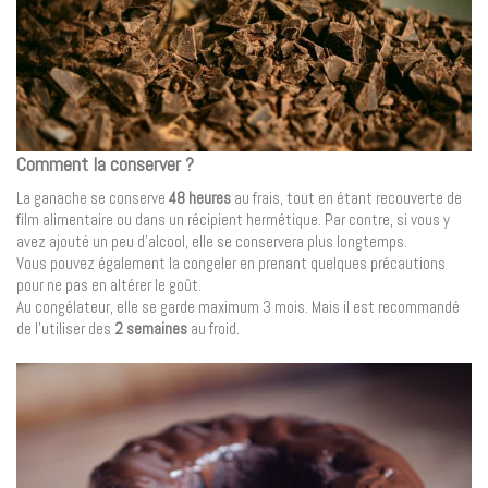
Comment la conserver ?
La ganache se conserve
48 heures
au frais, tout en étant recouverte de
film alimentaire ou dans un récipient hermétique. Par contre, si vous y
avez ajouté un peu d’alcool, elle se conservera plus longtemps.
Vous pouvez également la congeler en prenant quelques précautions
pour ne pas en altérer le goût.
Au congélateur, elle se garde maximum 3 mois. Mais il est recommandé
de l’utiliser des
2 semaines
au froid.