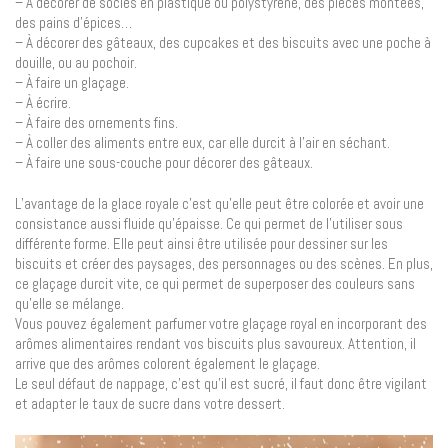
– À décorer de socles en plastique ou polystyrène, des pièces montées,
des pains d’épices…
– À décorer des gâteaux, des cupcakes et des biscuits avec une poche à
douille, ou au pochoir.
– À faire un glaçage.
– À écrire.
– À faire des ornements fins.
– À coller des aliments entre eux, car elle durcit à l’air en séchant.
– À faire une sous-couche pour décorer des gâteaux.
L’avantage de la glace royale c’est qu’elle peut être colorée et avoir une
consistance aussi fluide qu’épaisse. Ce qui permet de l’utiliser sous
différente forme. Elle peut ainsi être utilisée pour dessiner sur les
biscuits et créer des paysages, des personnages ou des scènes. En plus,
ce glaçage durcit vite, ce qui permet de superposer des couleurs sans
qu’elle se mélange.
Vous pouvez également parfumer votre glaçage royal en incorporant des
arômes alimentaires rendant vos biscuits plus savoureux. Attention, il
arrive que des arômes colorent également le glaçage.
Le seul défaut de nappage, c’est qu’il est sucré, il faut donc être vigilant
et adapter le taux de sucre dans votre dessert.