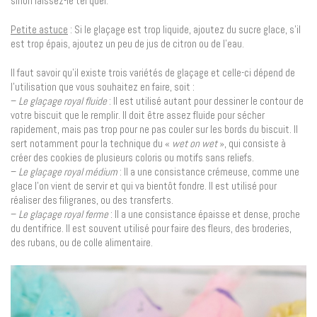
sinon laissez-le tel quel.
Petite astuce
: Si le glaçage est trop liquide, ajoutez du sucre glace, s’il
est trop épais, ajoutez un peu de jus de citron ou de l’eau.
Il faut savoir qu’il existe trois variétés de glaçage et celle-ci dépend de
l’utilisation que vous souhaitez en faire, soit :
–
Le glaçage royal fluide
: Il est utilisé autant pour dessiner le contour de
votre biscuit que le remplir. Il doit être assez fluide pour sécher
rapidement, mais pas trop pour ne pas couler sur les bords du biscuit. Il
sert notamment pour la technique du «
wet on wet
», qui consiste à
créer des cookies de plusieurs coloris ou motifs sans reliefs.
–
Le glaçage royal médium
: Il a une consistance crémeuse, comme une
glace l’on vient de servir et qui va bientôt fondre. Il est utilisé pour
réaliser des filigranes, ou des transferts.
–
Le glaçage royal ferme
: Il a une consistance épaisse et dense, proche
du dentifrice. Il est souvent utilisé pour faire des fleurs, des broderies,
des rubans, ou de colle alimentaire.