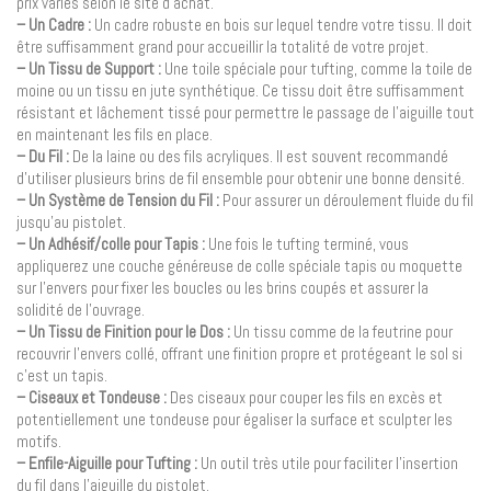
prix variés selon le site d’achat.
– Un Cadre :
Un cadre robuste en bois sur lequel tendre votre tissu. Il doit
être suffisamment grand pour accueillir la totalité de votre projet.
– Un Tissu de Support :
Une toile spéciale pour tufting, comme la toile de
moine ou un tissu en jute synthétique. Ce tissu doit être suffisamment
résistant et lâchement tissé pour permettre le passage de l’aiguille tout
en maintenant les fils en place.
– Du Fil :
De la laine ou des fils acryliques. Il est souvent recommandé
d’utiliser plusieurs brins de fil ensemble pour obtenir une bonne densité.
– Un Système de Tension du Fil :
Pour assurer un déroulement fluide du fil
jusqu’au pistolet.
– Un Adhésif/colle pour Tapis :
Une fois le tufting terminé, vous
appliquerez une couche généreuse de colle spéciale tapis ou moquette
sur l’envers pour fixer les boucles ou les brins coupés et assurer la
solidité de l’ouvrage.
– Un Tissu de Finition pour le Dos :
Un tissu comme de la feutrine pour
recouvrir l’envers collé, offrant une finition propre et protégeant le sol si
c’est un tapis.
– Ciseaux et Tondeuse :
Des ciseaux pour couper les fils en excès et
potentiellement une tondeuse pour égaliser la surface et sculpter les
motifs.
– Enfile-Aiguille pour Tufting :
Un outil très utile pour faciliter l’insertion
du fil dans l’aiguille du pistolet.