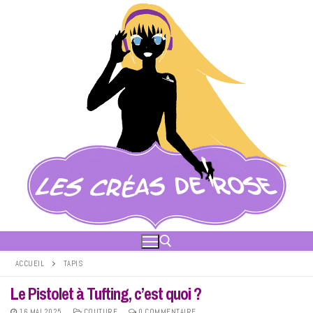
Aller
au
contenu
ACCUEIL
TAPIS
Le Pistolet à Tufting, c’est quoi ?
Rechercher :
16 MAI 2025
COUTURE
0 COMMENTAIRE