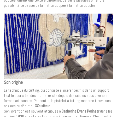
bouclée, offrant une texture différente. Certains pistolets offrent la
possibilité de passer de la finition coupée à la finition bouclée.
Son origine
La technique du tufting, qui consiste à insérer des fils dans un support
textile pour créer des motifs, existe depuis des siècles sous diverses
formes artisanales. Par contre, le pistolet à tufting moderne trouve ses
origines au début du
XXe siècle
.
Son invention est souvent attribuée à
Catherine Evans Peringer
dans les
années
1930
aux États-Unis, plus précisément en Géorgie. Cherchant à