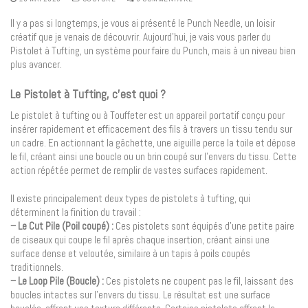
Il y a pas si longtemps, je vous ai présenté le Punch Needle, un loisir
créatif que je venais de découvrir. Aujourd’hui, je vais vous parler du
Pistolet à Tufting, un système pour faire du Punch, mais à un niveau bien
plus avancer.
Le Pistolet à Tufting, c’est quoi ?
Le pistolet à tufting ou à Touffeter est un appareil portatif conçu pour
insérer rapidement et efficacement des fils à travers un tissu tendu sur
un cadre. En actionnant la gâchette, une aiguille perce la toile et dépose
le fil, créant ainsi une boucle ou un brin coupé sur l’envers du tissu. Cette
action répétée permet de remplir de vastes surfaces rapidement.
Il existe principalement deux types de pistolets à tufting, qui
déterminent la finition du travail :
– Le Cut Pile (Poil coupé) :
Ces pistolets sont équipés d’une petite paire
de ciseaux qui coupe le fil après chaque insertion, créant ainsi une
surface dense et veloutée, similaire à un tapis à poils coupés
traditionnels.
– Le Loop Pile (Boucle) :
Ces pistolets ne coupent pas le fil, laissant des
boucles intactes sur l’envers du tissu. Le résultat est une surface