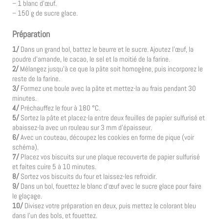
– 1 blanc d’œuf.
– 150 g de sucre glace.
Préparation
1/
Dans un grand bol, battez le beurre et le sucre. Ajoutez l’œuf, la
poudre d’amande, le cacao, le sel et la moitié de la farine.
2/
Mélangez jusqu’à ce que la pâte soit homogène, puis incorporez le
reste de la farine.
3/
Formez une boule avec la pâte et mettez-la au frais pendant 30
minutes.
4/
Préchauffez le four à 180 °C.
5/
Sortez la pâte et placez-la entre deux feuilles de papier sulfurisé et
abaissez-la avec un rouleau sur 3 mm d’épaisseur.
6/
Avec un couteau, découpez les cookies en forme de pique (voir
schéma).
7/
Placez vos biscuits sur une plaque recouverte de papier sulfurisé
et faites cuire 5 à 10 minutes.
8/
Sortez vos biscuits du four et laissez-les refroidir.
9/
Dans un bol, fouettez le blanc d’œuf avec le sucre glace pour faire
le glaçage.
10/
Divisez votre préparation en deux, puis mettez le colorant bleu
dans l’un des bols, et fouettez.