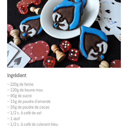
Ingrédient
– 220g de farine
– 120g de beurre mou
– 90g de sucre
– 15g de poudre d’amande
– 35g de poudre de cacao
– 1/2 c. à café de sel
– 1 œuf
– 1/2 c. à café de colorant bleu.