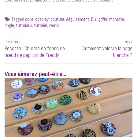
Tagged
colle
,
cosplay
,
couture
,
déguisement
,
DIY
,
griffe
,
monstre
,
ongle
,
tutoriaux
,
tutoriel
,
vernis
Navigation
PREVIOUS
NEXT
de
Previous
Next
Recette : Churros en forme de
Comment vaincre la page
l’article
post:
post:
nœud de papillon de Freddy
blanche ?
Vous aimerez peut-étre...