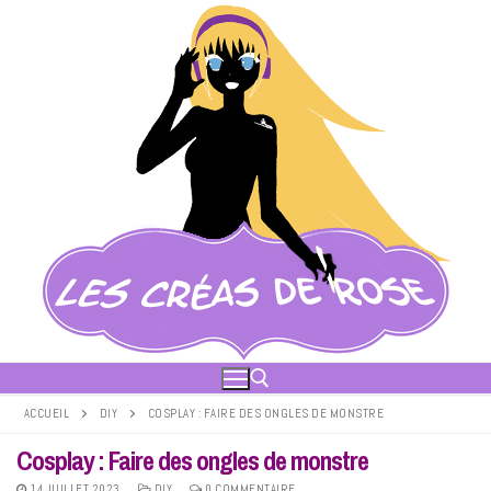
Aller
au
contenu
ACCUEIL
DIY
COSPLAY : FAIRE DES ONGLES DE MONSTRE
Cosplay : Faire des ongles de monstre
Rechercher :
14 JUILLET 2023
DIY
0 COMMENTAIRE