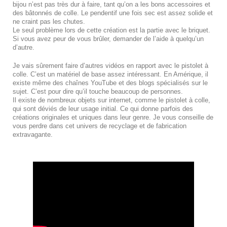
bijou n’est pas très dur à faire, tant qu’on a les bons accessoires et
des bâtonnés de colle. Le pendentif une fois sec est assez solide et
ne craint pas les chutes.
Le seul problème lors de cette création est la partie avec le briquet.
Si vous avez peur de vous brûler, demander de l’aide à quelqu’un
d’autre.
Je vais sûrement faire d’autres vidéos en rapport avec le pistolet à
colle. C’est un matériel de base assez intéressant. En Amérique, il
existe même des chaînes YouTube et des blogs spécialisés sur le
sujet. C’est pour dire qu’il touche beaucoup de personnes.
Il existe de nombreux objets sur internet, comme le pistolet à colle,
qui sont déviés de leur usage initial. Ce qui donne parfois des
créations originales et uniques dans leur genre. Je vous conseille de
vous perdre dans cet univers de recyclage et de fabrication
extravagante.