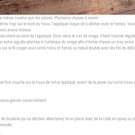
la même couleur que les pièces. Plusieurs choses à savoir :
s êtes trop sur le bord du tissu, l’appliqué risque de s’abîmer avec le temps. Vo
 nous avons choisie.
diculaire au bord de l’appliqué. Donc dans le cas de virage, il faut tourner régu
 votre aiguille plantée à l’extérieur du virage afin d’éviter d’avoir un trou entre
u sur le fil coupé sous votre tissu et faites un nœud double avec les fils du déb
 une fine couche sur le tissu de votre appliqué, avant de le poser sur votre tissu 
 puisse glisser correctement.
 de broderie qui se déchire. Maintenez-le en place avec de la colle en spray ou de
erminée.