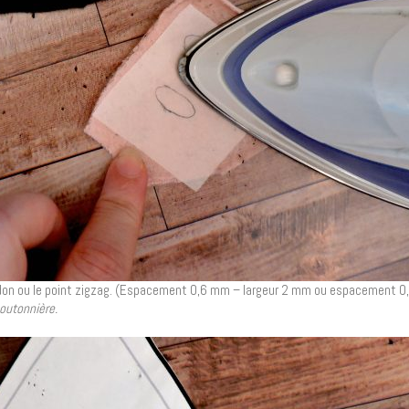
urdon ou le point zigzag. (Espacement 0,6 mm – largeur 2 mm ou espacement 
boutonnière.