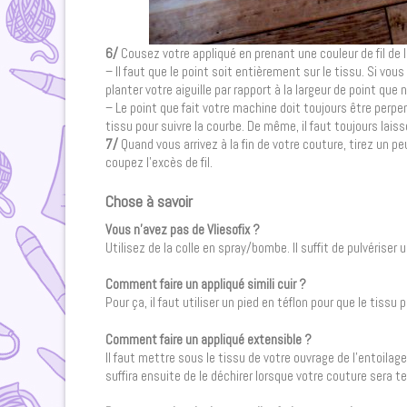
6/
Cousez votre appliqué en prenant une couleur de fil de 
– Il faut que le point soit entièrement sur le tissu. Si vou
planter votre aiguille par rapport à la largeur de point que
– Le point que fait votre machine doit toujours être perpen
tissu pour suivre la courbe. De même, il faut toujours laisser
7/
Quand vous arrivez à la fin de votre couture, tirez un pe
coupez l’excès de fil.
Chose à savoir
Vous n’avez pas de Vliesofix ?
Utilisez de la colle en spray/bombe. Il suffit de pulvériser
Comment faire un appliqué simili cuir ?
Pour ça, il faut utiliser un pied en téflon pour que le tissu
Comment faire un appliqué extensible ?
Il faut mettre sous le tissu
de votre ouvrage de l’entoilage
suffira ensuite de le déchirer lorsque votre couture sera t