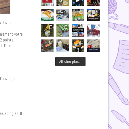
us devez donc
lièrement votre
 2 points.
ut. Puis
Afficher plus...
d’ouvrage.
s épingles. Il