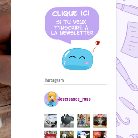
Instagram
lescreasde_rose