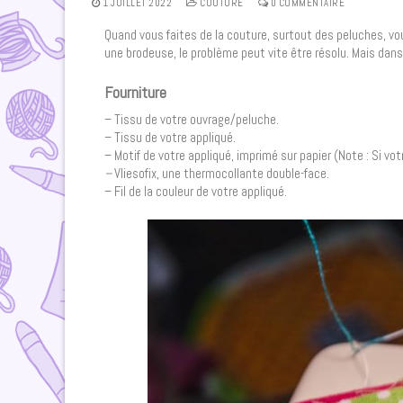
1 JUILLET 2022
COUTURE
0 COMMENTAIRE
Quand vous faites de la couture, surtout des peluches, vou
une brodeuse, le problème peut vite être résolu. Mais dans 
Fourniture
– Tissu de votre ouvrage/peluche.
– Tissu de votre appliqué.
– Motif de votre appliqué, imprimé sur papier (Note : Si vo
–
Vliesofix, une thermocollante double-face.
– Fil de la couleur de votre appliqué.