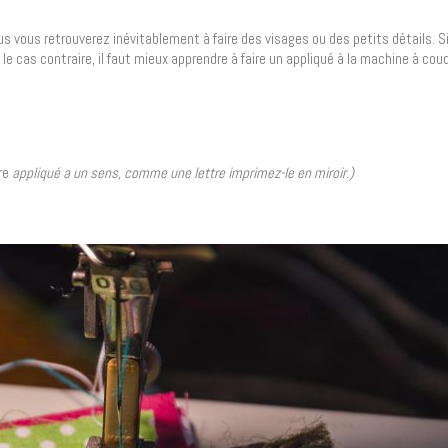
s vous retrouverez inévitablement à faire des visages ou des petits détails. S
le cas contraire, il faut mieux apprendre à faire un appliqué à la machine à coud
tre
appliqué a un sens, comme une lettre imprimez-le en miroir.)