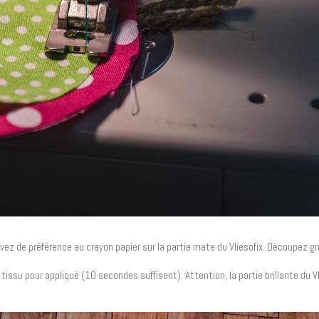
rivez de préférence au crayon papier sur la partie mate du Vliesofix. Découpez 
e tissu pour appliqué (10 secondes suffisent). Attention, la partie brillante du Vl