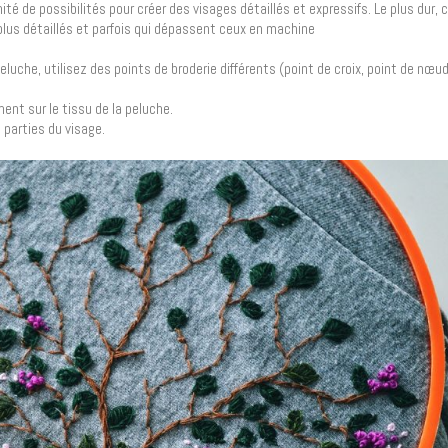
nité de possibilités pour créer des visages détaillés et expressifs. Le plus dur, c
plus détaillés et parfois qui dépassent ceux en machine
eluche, utilisez des points de broderie différents (point de croix, point de nœud,
ent sur le tissu de la peluche.
 parties du visage.