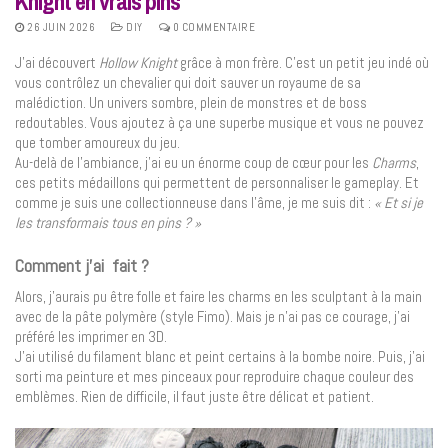
Knight en vrais pins
26 JUIN 2026
DIY
0 COMMENTAIRE
J’ai découvert
Hollow Knight
grâce à mon frère. C’est un petit jeu indé où
vous contrôlez un chevalier qui doit sauver un royaume de sa
malédiction. Un univers sombre, plein de monstres et de boss
redoutables. Vous ajoutez à ça une superbe musique et vous ne pouvez
que tomber amoureux du jeu.
Au-delà de l’ambiance, j’ai eu un énorme coup de cœur pour les
Charms
,
ces petits médaillons qui permettent de personnaliser le gameplay. Et
comme je suis une collectionneuse dans l’âme, je me suis dit :
« Et si je
les transformais tous en pins ? »
Comment j’ai fait ?
Alors, j’aurais pu être folle et faire les charms en les sculptant à la main
avec de la pâte polymère (style Fimo). Mais je n’ai pas ce courage, j’ai
préféré les imprimer en 3D.
J’ai utilisé du filament blanc et peint certains à la bombe noire. Puis, j’ai
sorti ma peinture et mes pinceaux pour reproduire chaque couleur des
emblèmes. Rien de difficile, il faut juste être délicat et patient.