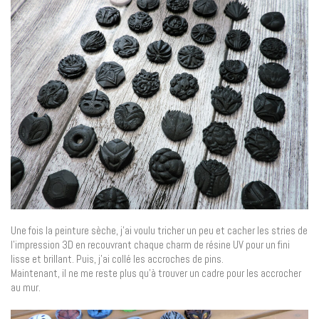
Une fois la peinture sèche, j’ai voulu tricher un peu et cacher les stries de
l’impression 3D en recouvrant chaque charm de résine UV pour un fini
lisse et brillant. Puis, j’ai collé les accroches de pins.
Maintenant, il ne me reste plus qu’à trouver un cadre pour les accrocher
au mur.