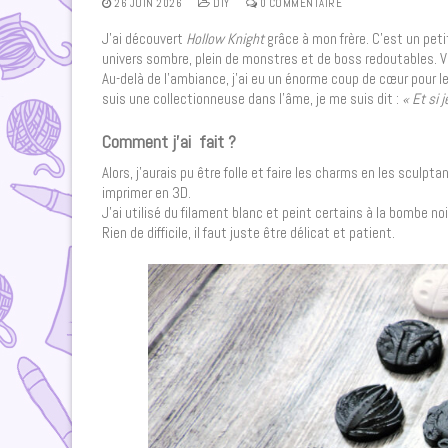
26 JUIN 2026
DIY
0 COMMENTAIRE
J’ai découvert
Hollow Knight
grâce à mon frère. C’est un peti
univers sombre, plein de monstres et de boss redoutables. 
Au-delà de l’ambiance, j’ai eu un énorme coup de cœur pour l
suis une collectionneuse dans l’âme, je me suis dit :
« Et si 
Comment j’ai fait ?
Alors, j’aurais pu être folle et faire les charms en les sculpta
imprimer en 3D.
J’ai utilisé du filament blanc et peint certains à la bombe n
Rien de difficile, il faut juste être délicat et patient.