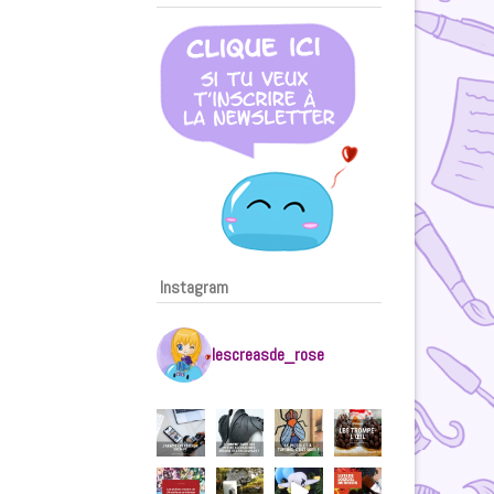
Instagram
lescreasde_rose