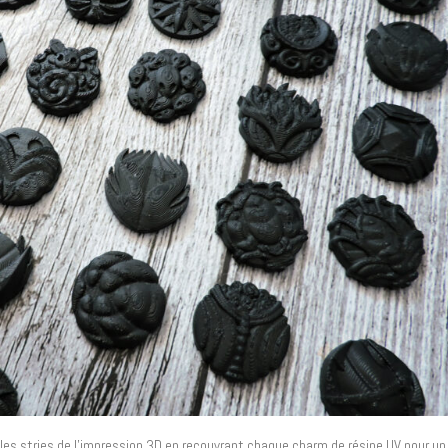
r les stries de l’impression 3D en recouvrant chaque charm de résine UV pour un f