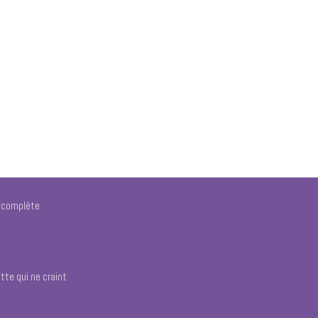
e complète
tte qui ne craint