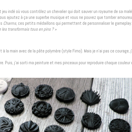
t jeu indé où vous contrôlez un chevalier qui doit sauver un royaume de sa malé
Vous ajoutez à ça une superbe musique et vous ne pouvez que tomber amoureux
es
Charms
, ces petits médaillons qui permettent de personnaliser le gameplay
je les transformais tous en pins ? »
nt à la main avec de la pâte polymère (style Fimo). Mais je n’ai pas ce courage, j’
oire. Puis, j’ai sorti ma peinture et mes pinceaux pour reproduire chaque couleu