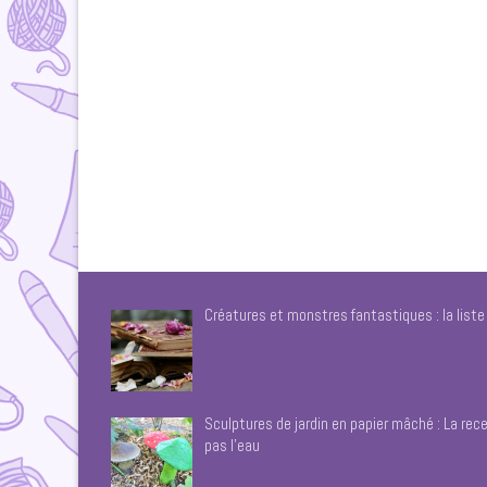
Créatures et monstres fantastiques : la list
Sculptures de jardin en papier mâché : La rece
pas l’eau