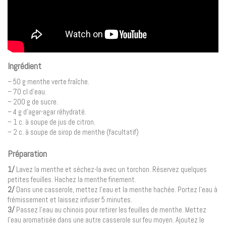
Ingrédient
– 50 g menthe verte fraîche.
– 70 cl d’eau.
– 200 g de sucre.
– 4 g d’agar-agar réhydraté.
– 1 c. à soupe de jus de citron.
– 2 c. à soupe de sirop de menthe (facultatif)
Préparation
1/
Lavez la menthe et séchez-la avec un torchon. Réservez quelques
petites feuilles. Hachez la menthe finement.
2/
Dans une casserole, mettez l’eau et la menthe hachée. Portez l’eau à
frémissement et laissez infuser 5 minutes.
3/
Passez l’eau au chinois pour retirer les feuilles de menthe. Mettez
l’eau aromatisée dans une autre casserole sur feu moyen. Ajoutez le