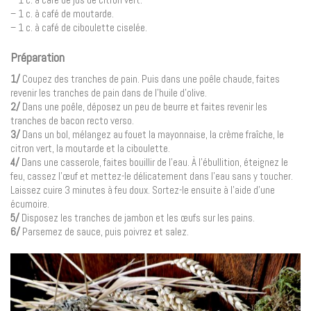
– 1 c. à café de moutarde.
– 1 c. à café de ciboulette ciselée.
Préparation
1/
Coupez des tranches de pain. Puis dans une poêle chaude, faites
revenir les tranches de pain dans de l’huile d’olive.
2/
Dans une poêle, déposez un peu de beurre et faites revenir les
tranches de bacon recto verso.
3/
Dans un bol, mélangez au fouet la mayonnaise, la crème fraîche, le
citron vert, la moutarde et la ciboulette.
4/
Dans une casserole, faites bouillir de l’eau. À l’ébullition, éteignez le
feu, cassez l’œuf et mettez-le délicatement dans l’eau sans y toucher.
Laissez cuire 3 minutes à feu doux. Sortez-le ensuite à l’aide d’une
écumoire.
5/
Disposez les tranches de jambon et les œufs sur les pains.
6/
Parsemez de sauce, puis poivrez et salez.