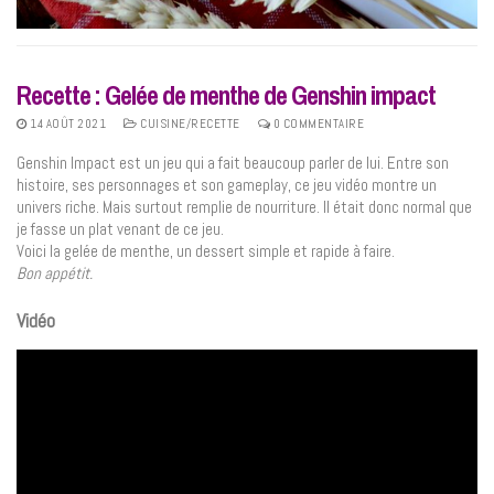
Recette : Gelée de menthe de Genshin impact
14 AOÛT 2021
CUISINE/RECETTE
0 COMMENTAIRE
Genshin Impact est un jeu qui a fait beaucoup parler de lui. Entre son
histoire, ses personnages et son gameplay, ce jeu vidéo montre un
univers riche. Mais surtout remplie de nourriture. Il était donc normal que
je fasse un plat venant de ce jeu.
Voici la gelée de menthe, un dessert simple et rapide à faire.
Bon appétit.
Vidéo