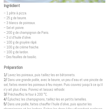
Ingrédient
– 1 pâte à pizza.
– 25 g de beurre.
– 3 blancs de poireaux.
– Sel et poivre.
– 200 g de champignon de Paris.
– 3 cl d’huile d’olive.
– 100 g de gruyère râpé.
– 100 g de crème fraiche.
– 100 g de lardon.
– Des feuilles de basilic.
Préparation
1/
Lavez les poireaux, puis taillez-les en bâtonnets.
2/
Dans une grande poêle, avec le beurre, un peu d’eau et une pincée de
sel, faites revenir les poireaux à feu moyen. Puis couvrez jusqu’à ce qu’il
n’y ait plus d’eau. Poivrez et laissez refroidir.
3/
Préchauffez le four à 200 °C.
4/
Épluchez les champignons, taillez-les en petits lamelles.
5/
Dans une poêle, faites chauffer l’huile d’olive, puis ajouter les
champignons et les lardons. Faites les dorer à feu vif pendant quelques