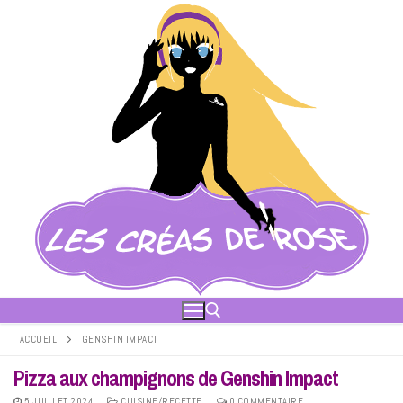
Aller
au
contenu
ACCUEIL
GENSHIN IMPACT
Pizza aux champignons de Genshin Impact
Rechercher :
5 JUILLET 2024
CUISINE/RECETTE
0 COMMENTAIRE