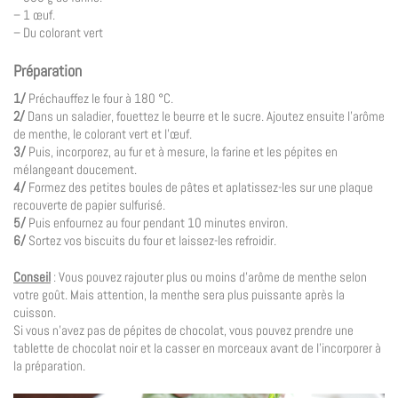
– 1 œuf.
– Du colorant vert
Préparation
1/
Préchauffez le four à 180 °C.
2/
Dans un saladier, fouettez le beurre et le sucre. Ajoutez ensuite l’arôme
de menthe, le colorant vert et l’œuf.
3/
Puis, incorporez, au fur et à mesure, la farine et les pépites en
mélangeant doucement.
4/
Formez des petites boules de pâtes et aplatissez-les sur une plaque
recouverte de papier sulfurisé.
5/
Puis enfournez au four pendant 10 minutes environ.
6/
Sortez vos biscuits du four et laissez-les refroidir.
Conseil
: Vous pouvez rajouter plus ou moins d’arôme de menthe selon
votre goût. Mais attention, la menthe sera plus puissante après la
cuisson.
Si vous n’avez pas de pépites de chocolat, vous pouvez prendre une
tablette de chocolat noir et la casser en morceaux avant de l’incorporer à
la préparation.