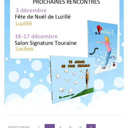
PRÉCEDENT
1
…
4
5
6
7