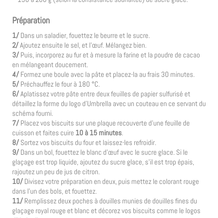
Préparation
1/
Dans un saladier, fouettez le beurre et le sucre.
2/
Ajoutez ensuite le sel, et l’œuf. Mélangez bien.
3/
Puis, incorporez au fur et à mesure la farine et la poudre de cacao
en mélangeant doucement.
4/
Formez une boule avec la pâte et placez-la au frais 30 minutes.
5/
Préchauffez le four à 180 °C.
6/
Aplatissez votre pâte entre deux feuilles de papier sulfurisé et
détaillez la forme du logo d’Umbrella avec un couteau en ce servant du
schéma fourni.
7/
Placez vos biscuits sur une plaque recouverte d’une feuille de
cuisson et faites cuire
10 à 15 minutes
.
8/
Sortez vos biscuits du four et laissez-les refroidir.
9/
Dans un bol, fouettez le blanc d’œuf avec le sucre glace. Si le
glaçage est trop liquide, ajoutez du sucre glace, s’il est trop épais,
rajoutez un peu de jus de citron.
10/
Divisez votre préparation en deux, puis mettez le colorant rouge
dans l’un des bols, et fouettez.
11/
Remplissez deux poches à douilles munies de douilles fines du
glaçage royal rouge et blanc et décorez vos biscuits comme le logos