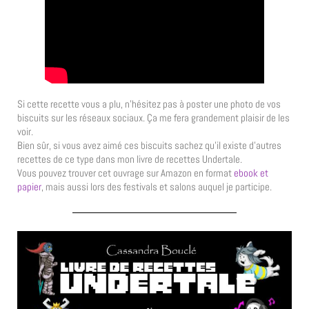
Si cette recette vous a plu, n’hésitez pas à poster une photo de vos
biscuits sur les réseaux sociaux. Ça me fera grandement plaisir de les
voir.
Bien sûr, si vous avez aimé ces biscuits sachez qu’il existe d’autres
recettes de ce type dans mon livre de recettes Undertale.
Vous pouvez trouver cet ouvrage sur Amazon en format
ebook et
papier
, mais aussi lors des festivals et salons auquel je participe.