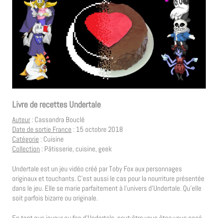
Livre de recettes Undertale
Auteur
: Cassandra Bouclé
Date de sortie France
: 15 octobre 2018
Catégorie
: Cuisine
Collection
: Pâtisserie, cuisine, geek
Undertale est un jeu vidéo créé par Toby Fox aux personnages
originaux et touchants. C’est aussi le cas pour la nourriture présentée
dans le jeu. Elle se marie parfaitement à l’univers d’Undertale. Qu’elle
soit parfois bizarre ou originale.
En tant que joueur ou fan d’Undertale, peut-être vous êtes-vous posé