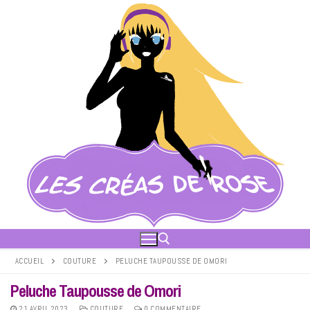
Aller
au
contenu
ACCUEIL
COUTURE
PELUCHE TAUPOUSSE DE OMORI
Peluche Taupousse de Omori
Rechercher :
21 AVRIL 2023
COUTURE
0 COMMENTAIRE