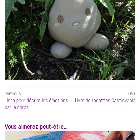
Navigation
PREVIOUS
NEXT
de
Previous
Next
Liste pour décrire les émotions
Livre de recettes Castlevania
l’article
post:
post:
par le corps
Vous aimerez peut-étre...