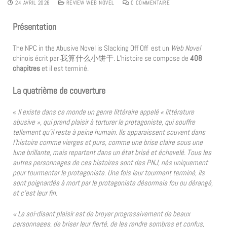
24 AVRIL 2026
REVIEW WEB NOVEL
0 COMMENTAIRE
Présentation
The NPC in the Abusive Novel is Slacking Off Off est un
Web Novel
chinois écrit par 我算什么小饼干. L’histoire se compose de
408
chapitres
et il est terminé.
La quatrième de couverture
«
Il existe dans ce monde un genre littéraire appelé « littérature
abusive », qui prend plaisir à torturer le protagoniste, qui souffre
tellement qu’il reste à peine humain. Ils apparaissent souvent dans
l’histoire comme vierges et purs, comme une brise claire sous une
lune brillante, mais repartent dans un état brisé et échevelé. Tous les
autres personnages de ces histoires sont des PNJ, nés uniquement
pour tourmenter le protagoniste. Une fois leur tourment terminé, ils
sont poignardés à mort par le protagoniste désormais fou ou dérangé,
et c’est leur fin.
« Le soi-disant plaisir est de broyer progressivement de beaux
personnages, de briser leur fierté, de les rendre sombres et confus,