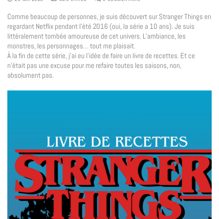
Comme beaucoup de personnes, je suis découvert sur Stranger Things en
regardant Netflix pendant l’été 2016 (oui, la série a 10 ans). Je suis
littéralement tombée amoureuse de cet univers. L’ambiance, les
monstres, les personnages… tout me plaisait.
À la fin de cette série, j’ai eu l’idée de faire un livre de recettes. Et ce
n’était pas une excuse pour me refaire toutes les saisons, non,
absolument pas.