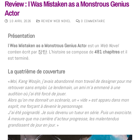
Review : I Was Mistaken as a Monstrous Genius
Actor
10 AVRIL 2026
REVIEW WEB NOVEL
0 COMMENTAIRE
Présentation
I Was Mistaken as a Monstrous Genius Acto
r est un
Web Novel
corréen écrit par 장탄. L’histoire se compose de
481 chapitres
et il
est terminé.
La quatrième de couverture
«
Moi, Kang Woojin, j’avais abandonné mon travail de designer pour me
retrouver sans emploi. Le lendemain, un ami m’a emmené à une
audition où j’ai été forcé de jouer.
Alors qu’on me donnait un scénario, un « vide » est apparu dans mon
esprit, me forçant à devenir le personnage.
J’ai été poignardé. Je suis devenu un tueur en série. Puis un exorciste.
À mesure que ma carrière d’acteur progresse, les malentendus
grandissent de jour en jour.
»