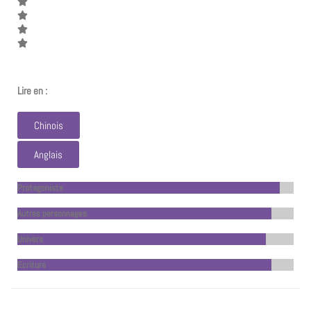
Lire en :
Chinois
Anglais
Protagoniste
Autres personnages
Univers
Ecriture