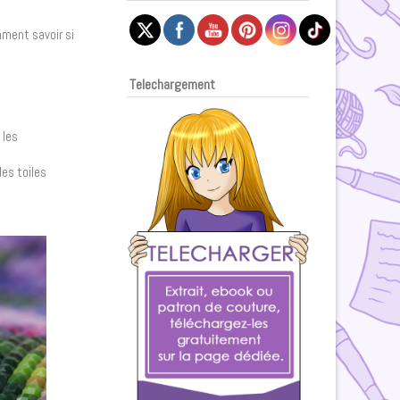
mment savoir si
Telechargement
 les
des toiles