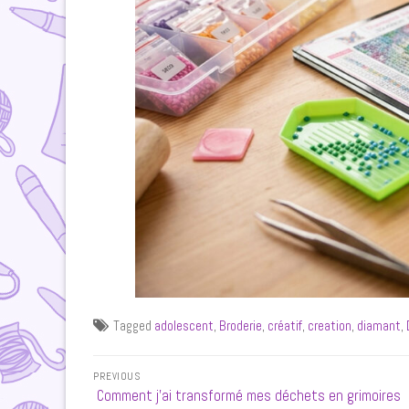
Tagged
adolescent
,
Broderie
,
créatif
,
creation
,
diamant
,
Navigation
PREVIOUS
de
Previous
Comment j’ai transformé mes déchets en grimoires