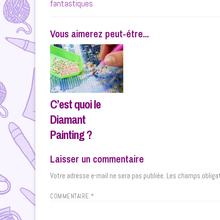
post:
fantastiques
l’article
Vous aimerez peut-étre...
C’est quoi le
Diamant
Painting ?
Laisser un commentaire
Votre adresse e-mail ne sera pas publiée.
Les champs obligat
COMMENTAIRE
*