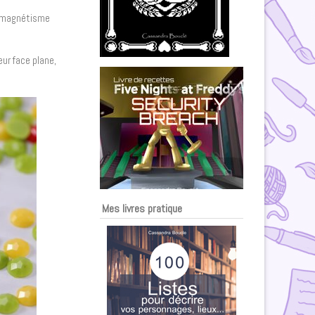
ar magnétisme
ur face plane,
Mes livres pratique