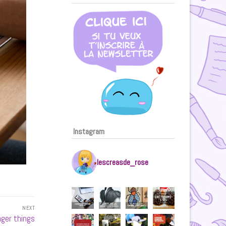
Instagram
lescreasde_rose
NEXT
nger things