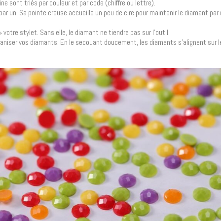
ne sont triés par couleur et par code (chiffre ou lettre).
 par un. Sa pointe creuse accueille un peu de cire pour maintenir le diamant p
votre stylet. Sans elle, le diamant ne tiendra pas sur l’outil.
ganiser vos diamants. En le secouant doucement, les diamants s’alignent sur le