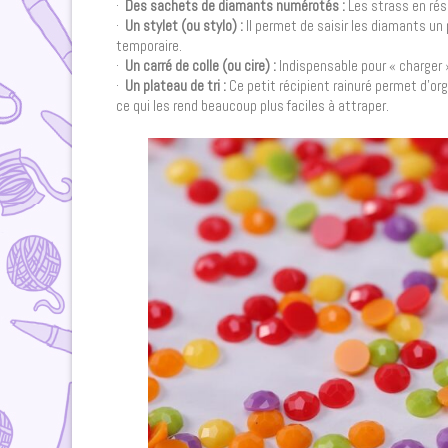
·
Des sachets de diamants numérotés :
Les strass en rési
·
Un stylet (ou stylo) :
Il permet de saisir les diamants un
temporaire.
·
Un carré de colle (ou cire) :
Indispensable pour « charger » 
·
Un plateau de tri :
Ce petit récipient rainuré permet d’or
ce qui les rend beaucoup plus faciles à attraper.