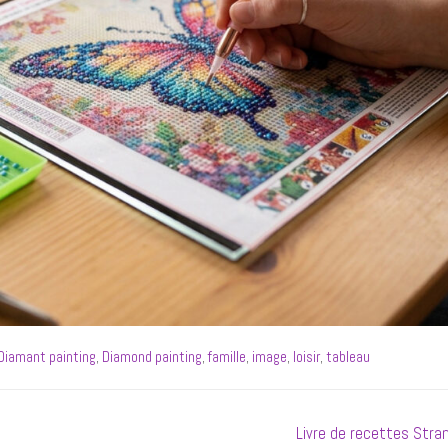
Diamant painting
,
Diamond painting
,
famille
,
image
,
loisir
,
tableau
Next
Livre de recettes Stra