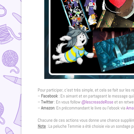
Pour participer, c’est très simple, et cela se fait sur le
–
Facebook
: En aimant et en partageant le message qu
–
Twitter
: En vous follow
@lescreasdeRose
et en retwe
–
Amazon
: En précommandant le livre ou l’ebook via
Ama
Chacune de ces actions vous donne une chance supplément
Note
: La peluche Temmie a été choisie via un sondage p