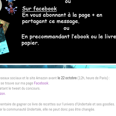
s reseaux sociaux et le site Amazon avant
le 22 octobre
(12h, heure de Paris) :
i se trouve sur ma page
Facebook
.
etant le tweet du concours.
zon
.
aire de gagner ce livre de recettes sur l’univers d’Undertale et ses goodies.
ar la communauté Undertale, elle ne peut donc pas être changée.