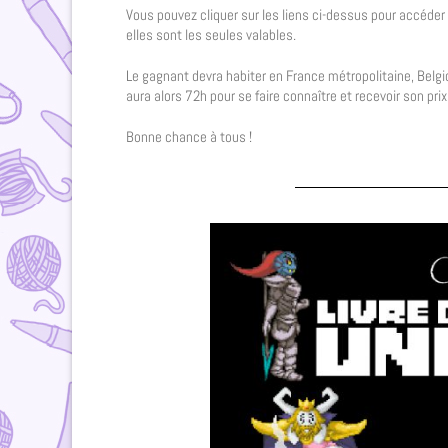
Vous pouvez cliquer sur les liens ci-dessus pour accéder 
elles sont les seules valables.
Le gagnant devra habiter en France métropolitaine, Belgi
aura alors 72h pour se faire connaître et recevoir son prix
Bonne chance à tous !