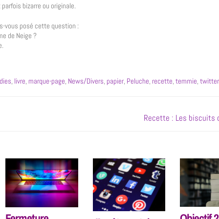
parfois bizarre ou originale.
es-vous posé cette question :
me de Neige ?
e.
dies
,
livre
,
marque-page
,
News/Divers
,
papier
,
Peluche
,
recette
,
temmie
,
twitter
Recette : Les biscuits
Objectif 
Fermeture