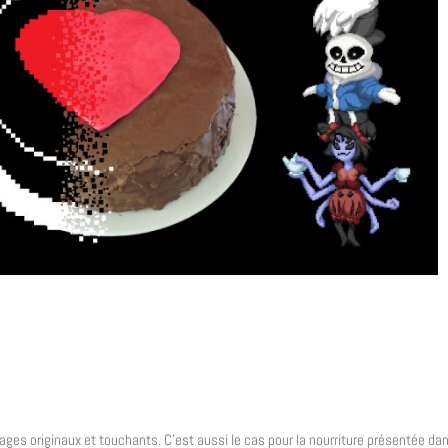
ges originaux et touchants. C’est aussi le cas pour la nourriture présentée dans