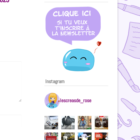
Instagram
lescreasde_rose