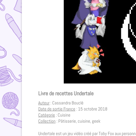
Livre de recettes Undertale
Auteur
: Cassandra Bouclé
Date de sortie France
: 15 octobre 2018
Catégorie
: Cuisine
Collection
: Pâtisserie, cuisine, geek
Undertale est un jeu vidéo créé par Toby Fox aux personna