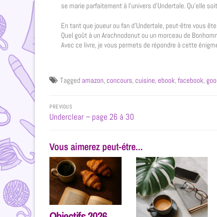
se marie parfaitement à l’univers d’Undertale. Qu’elle soit 
En tant que joueur ou fan d’Undertale, peut-être vous êt
Quel goût à un Arachnodonut ou un morceau de Bonhom
Avec ce livre, je vous permets de répondre à cette énigm
Tagged
amazon
,
concours
,
cuisine
,
ebook
,
facebook
,
goo
PREVIOUS
Underclear – page 26 à 30
Vous aimerez peut-étre...
Objectifs 2026