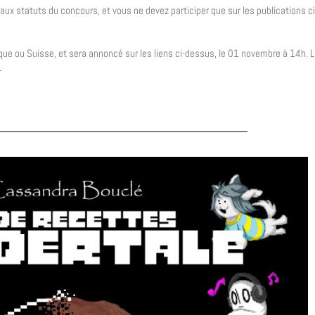
aux statuts du concours, et vous ne devez participer que sur les publications c
que ou Suisse, et sera annoncé sur les liens ci-dessus, le 01 novembre à 14h. 
.