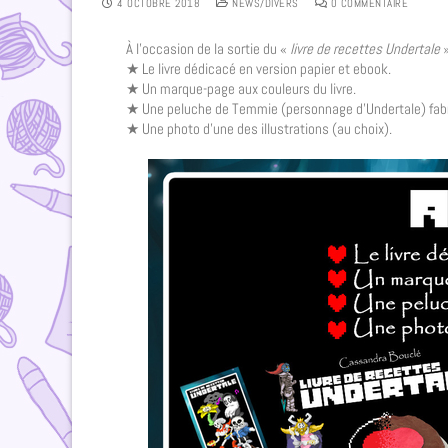
4 OCTOBRE 2018
NEWS/DIVERS
0 COMMENTAIRE
À l’occasion de la sortie du «
livre de recettes Undertale
★ Le livre dédicacé en version papier et ebook.
★ Un marque-page aux couleurs du livre.
★ Une peluche de Temmie (personnage d’Undertale) fabri
★ Une photo d’une des illustrations (au choix).