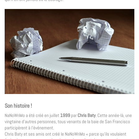
Son histoire !
NaNoWriMo a été créé en juillet
1999
par
Chris Baty
. Cette année-là, une
vingtaine d’autres personnes, tous venants de la baie de San Francisco
participèrent à l’événement.
Chris Baty et ses amis ont créé le NaNoWriMo « parce qu’ils voulaient