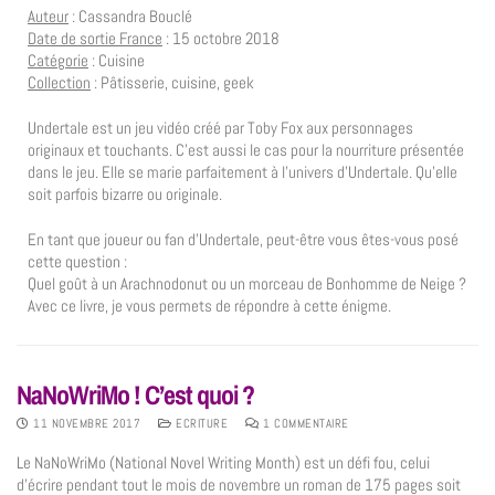
Auteur
: Cassandra Bouclé
Date de sortie France
: 15 octobre 2018
Catégorie
: Cuisine
Collection
: Pâtisserie, cuisine, geek
Undertale est un jeu vidéo créé par Toby Fox aux personnages
originaux et touchants. C’est aussi le cas pour la nourriture présentée
dans le jeu. Elle se marie parfaitement à l’univers d’Undertale. Qu’elle
soit parfois bizarre ou originale.
En tant que joueur ou fan d’Undertale, peut-être vous êtes-vous posé
cette question :
Quel goût à un Arachnodonut ou un morceau de Bonhomme de Neige ?
Avec ce livre, je vous permets de répondre à cette énigme.
NaNoWriMo ! C’est quoi ?
11 NOVEMBRE 2017
ECRITURE
1 COMMENTAIRE
Le NaNoWriMo (National Novel Writing Month) est un défi fou, celui
d’écrire pendant tout le mois de novembre un roman de 175 pages soit