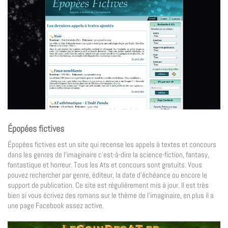
Épopées fictives
Épopées fictives est un site qui recense les appels à textes et concours
dans les genres de l’imaginaire c’est-à-dire la science-fiction, fantasy,
fantastique et horreur. Tous les Ats et concours sont gratuits. Vous
pouvez rechercher par genre, éditeur, la date d’échéance ou encore le
support de publication. Ce site est régulièrement mis à jour. Il est très
bien si vous écrivez des romans sur le thème de l’imaginaire, en plus il a
une page Facebook assez active.