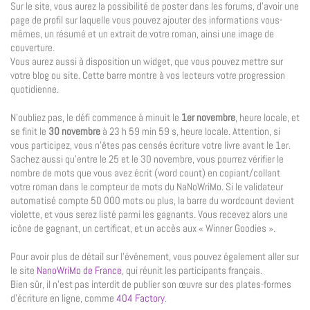
Sur le site, vous aurez la possibilité de poster dans les forums, d’avoir une
page de profil sur laquelle vous pouvez ajouter des informations vous-
mêmes, un résumé et un extrait de votre roman, ainsi une image de
couverture.
Vous aurez aussi à disposition un widget, que vous pouvez mettre sur
votre blog ou site. Cette barre montre à vos lecteurs votre progression
quotidienne.
N’oubliez pas, le défi commence à minuit le
1er novembre
, heure locale, et
se finit le
30 novembre
à 23 h 59 min 59 s, heure locale. Attention, si
vous participez, vous n’êtes pas censés écriture votre livre avant le 1er.
Sachez aussi qu’entre le 25 et le 30 novembre, vous pourrez vérifier le
nombre de mots que vous avez écrit (word count) en copiant/collant
votre roman dans le compteur de mots du NaNoWriMo. Si le validateur
automatisé compte 50 000 mots ou plus, la barre du wordcount devient
violette, et vous serez listé parmi les gagnants. Vous recevez alors une
icône de gagnant, un certificat, et un accès aux « Winner Goodies ».
Pour avoir plus de détail sur l’événement, vous pouvez également aller sur
le site
NanoWriMo de France
, qui réunit les participants français.
Bien sûr, il n’est pas interdit de publier son œuvre sur des plates-formes
d’écriture en ligne, comme
404 Factory
.