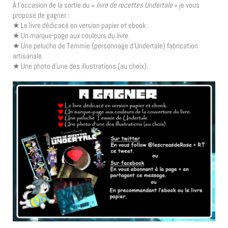
À l’occasion de la sortie du «
livre de recettes Undertale
» je vous
propose de gagner :
★ Le livre dédicacé en version papier et ebook.
★ Un marque-page aux couleurs du livre.
★ Une peluche de Temmie (personnage d’Undertale) fabrication
artisanale.
★ Une photo d’une des illustrations (au choix).