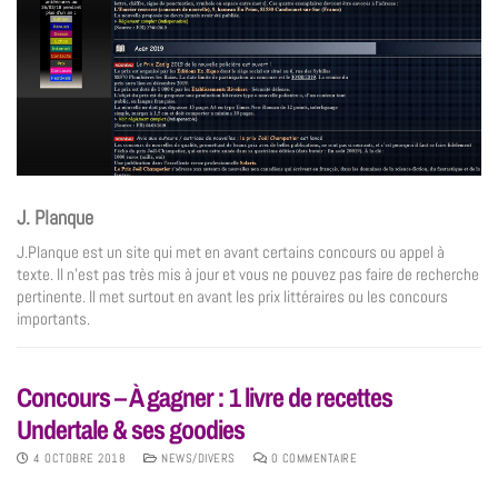
J. Planque
J.Planque est un site qui met en avant certains concours ou appel à
texte. Il n’est pas très mis à jour et vous ne pouvez pas faire de recherche
pertinente. Il met surtout en avant les prix littéraires ou les concours
importants.
Concours – À gagner : 1 livre de recettes
Undertale & ses goodies
4 OCTOBRE 2018
NEWS/DIVERS
0 COMMENTAIRE