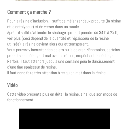
Comment ça marche ?
Pour la résine d’inclusion, il suffit de mélanger deux produits (la résine
et le catalyseur) et de verser dans un moule.
Après, il suffit d’attendre le séchage qui peut prendre
de 24 h à 72 h
,
voir plus (ceci dépend de la quantité et l’épaisseur de la résine
utilisée) la résine devient alors dur et transparent.
Vous pouvez y incruster des objets ou la colorer. Néanmoins, certains
produits se mélangent mal avec la résine, empêchant le séchage.
Parfois, il faut attendre jusqu’à une semaine pour le durcissement
d’une fine épaisseur de résine.
Il faut donc faire très attention à ce qu’on met dans la résine.
Vidéo
Cette vidéo présente plus en détail la résine, ainsi que son mode de
fonctionnement.