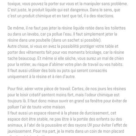
toxique, vous pouvez la porter sur vous et la manipuler sans problème.
C’est juste, le produit liquide qui est dangereux. Dans le sens, que
c’est un produit chimique et en tant que tel, il a des réactions.
De même, il ne faut pas jeter la résine liquide ratée dans les toilettes
ou dans un lavabo, car ça pollue l’eau. Il faut simplement jeter la
résine dans une poubelle (dans un sachet si possible).
Autre chose, si vous en avez la possibilité protéger votre table et
porter des vêtements fait pour vos moments bricolage, car la résine
tache beaucoup. Et même si elle sèche, vous aurez un mal de chien
pour la retirer, au risque d’abîmer votre plan de travail ou vos habits.
Il faut aussi utiliser des bols ou pots qui seront consacrés
uniquement à la résine et à rien d’autre.
Pour finir, aérer votre pièce de travail. Certes, de nos jours les résines
pour le loisir créatif sentent moins fort, mais l’odeur chimique est
toujours là. Il faut donc mieux ouvrir en grand sa fenêtre pour éviter de
polluer l’air de toute votre maison.
Il faut aussi un espace réservé à la phase de durcissement, cet
espace doit être stable, ne pas être à la portée des enfants ou des
animaux, à l’abri de la poussière et des rayons UV pour éviter l’effet de
jaunissement. Pour ma part, je la mets dans un coin de mon placard