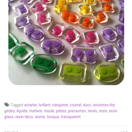
Tagged
acheter
,
brillant
,
cleopatre
,
crystal
,
durci
,
envirotex-lite
,
gedeo
,
liquide
,
matiere
,
moule
,
pebeo
,
precaution
,
rendu
,
resin
,
resin
glass
,
resin-deco
,
resine
,
toxique
,
transparent