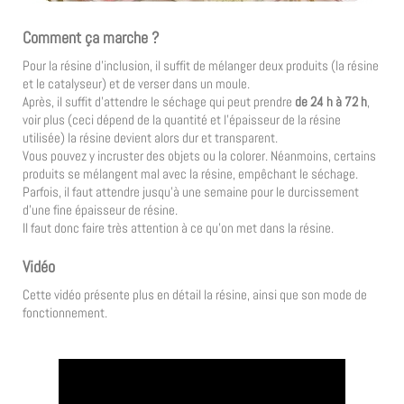
Comment ça marche ?
Pour la résine d’inclusion, il suffit de mélanger deux produits (la résine
et le catalyseur) et de verser dans un moule.
Après, il suffit d’attendre le séchage qui peut prendre
de 24 h à 72 h
,
voir plus (ceci dépend de la quantité et l’épaisseur de la résine
utilisée) la résine devient alors dur et transparent.
Vous pouvez y incruster des objets ou la colorer. Néanmoins, certains
produits se mélangent mal avec la résine, empêchant le séchage.
Parfois, il faut attendre jusqu’à une semaine pour le durcissement
d’une fine épaisseur de résine.
Il faut donc faire très attention à ce qu’on met dans la résine.
Vidéo
Cette vidéo présente plus en détail la résine, ainsi que son mode de
fonctionnement.