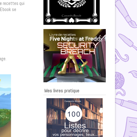
de recettes qui
n Ebook se
age.
Mes livres pratique