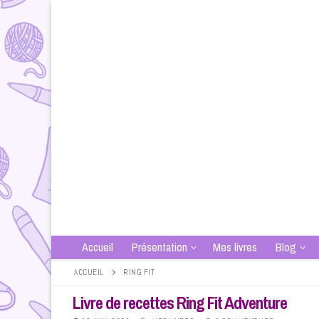
Aller
au
contenu
Accueil
Présentation
Mes livres
Blog
ACCUEIL
RING FIT
Livre de recettes Ring Fit Adventure