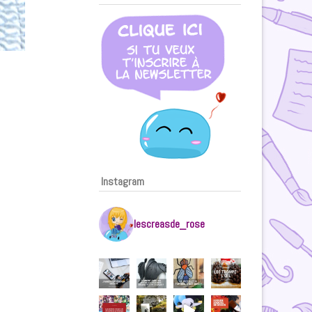
Instagram
lescreasde_rose