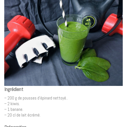
Ingrédient
– 200 g de pousses d’épinard nettoyé..
– 2 kiwis.
– 1 banane.
– 20 cl de lait écrémé.