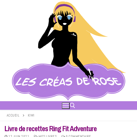
Aller
au
contenu
ACCUEIL
KIWI
Livre de recettes Ring Fit Adventure
Rechercher :
12 JUIN 2021
MES LIVRES
0 COMMENTAIRE