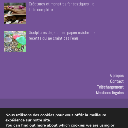
Créatures et monstres fantastiques : la
liste complète
Sculptures de jardin en papier mâché : La
recette qui ne craint pas l’eau
A propos
Contact
Téléchargement
Mentions légales
Publicité
Nous utilisons des cookies pour vous offrir la meilleure
expérience sur notre site.
Copyright © 2026 Les créas de Rose
You can find out more about which cookies we are using or