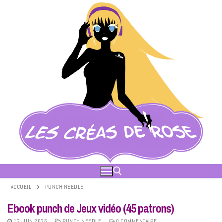
Aller
au
contenu
ACCUEIL
PUNCH NEEDLE
Ebook punch de Jeux vidéo (45 patrons)
Rechercher :
12 JUIN 2026
PUNCH NEEDLE
0 COMMENTAIRE