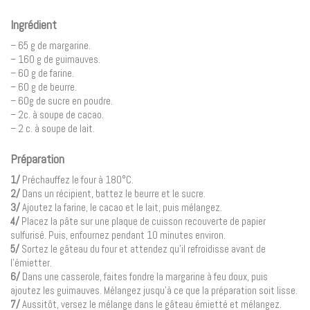
Ingrédient
– 65 g de margarine.
– 160 g de guimauves.
– 60 g de farine.
– 60 g de beurre.
– 60g de sucre en poudre.
– 2c. à soupe de cacao.
– 2 c. à soupe de lait.
Préparation
1/
Préchauffez le four à 180°C.
2/
Dans un récipient, battez le beurre et le sucre.
3/
Ajoutez la farine, le cacao et le lait, puis mélangez.
4/
Placez la pâte sur une plaque de cuisson recouverte de papier
sulfurisé. Puis, enfournez pendant 10 minutes environ.
5/
Sortez le gâteau du four et attendez qu’il refroidisse avant de
l’émietter.
6/
Dans une casserole, faites fondre la margarine à feu doux, puis
ajoutez les guimauves. Mélangez jusqu’à ce que la préparation soit lisse.
7/
Aussitôt, versez le mélange dans le gâteau émietté et mélangez.