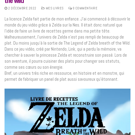
the wild
2 DÉCEMBRE 2022
MES LIVRES
0 COMMENTAIRE
La licence Zelda fait partie de mon enfance. J’ai commencé à découvrir le
monde du jeu vidéo grâce à Zelda sur la Nes. Il était donc naturel que
l’idée de faire un livre de recettes germe dans ma petite tête.
Malheureusement, l’univers de Zelda n’est pas rempli de beaucoup de
plat. Du moins jusqu’à la sortie de The Legend of Zelda breath of the Wild.
Dans ce jeu vidéo, créé par Nintendo, Link, qui a perdu la mémoire, va
chercher à sauver la princesse Zelda et reconstruire son passé. Lors de
son aventure, il pourra cuisiner des plats pour changer ses statuts,
comme ses cœurs ou son énergie.
Bref, un univers très riche en ressource, en histoire et en monstre, qui
permet de fabriquer un panel de plat aussi savoureux qu’étonnant.