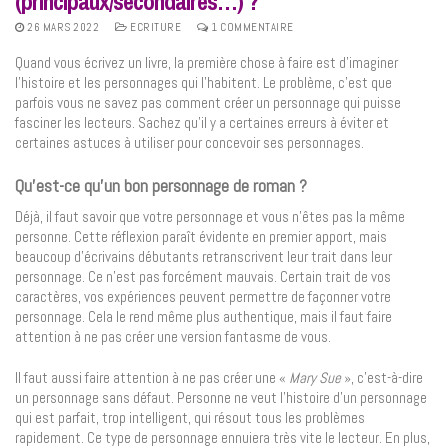
(principaux/secondaires…) ?
26 MARS 2022
ECRITURE
1 COMMENTAIRE
Quand vous écrivez un livre, la première chose à faire est d’imaginer
l’histoire et les personnages qui l’habitent. Le problème, c’est que
parfois vous ne savez pas comment créer un personnage qui puisse
fasciner les lecteurs. Sachez qu’il y a certaines erreurs à éviter et
certaines astuces à utiliser pour concevoir ses personnages.
Qu’est-ce qu’un bon personnage de roman ?
Déjà, il faut savoir que votre personnage et vous n’êtes pas la même
personne. Cette réflexion paraît évidente en premier apport, mais
beaucoup d’écrivains débutants retranscrivent leur trait dans leur
personnage. Ce n’est pas forcément mauvais. Certain trait de vos
caractères, vos expériences peuvent permettre de façonner votre
personnage. Cela le rend même plus authentique, mais il faut faire
attention à ne pas créer une version fantasme de vous.
Il faut aussi faire attention à ne pas créer une «
Mary Sue
», c’est-à-dire
un personnage sans défaut. Personne ne veut l’histoire d’un personnage
qui est parfait, trop intelligent, qui résout tous les problèmes
rapidement. Ce type de personnage ennuiera très vite le lecteur. En plus,