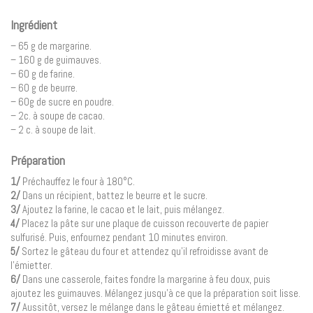
Ingrédient
– 65 g de margarine.
– 160 g de guimauves.
– 60 g de farine.
– 60 g de beurre.
– 60g de sucre en poudre.
– 2c. à soupe de cacao.
– 2 c. à soupe de lait.
Préparation
1/
Préchauffez le four à 180°C.
2/
Dans un récipient, battez le beurre et le sucre.
3/
Ajoutez la farine, le cacao et le lait, puis mélangez.
4/
Placez la pâte sur une plaque de cuisson recouverte de papier
sulfurisé. Puis, enfournez pendant 10 minutes environ.
5/
Sortez le gâteau du four et attendez qu’il refroidisse avant de
l’émietter.
6/
Dans une casserole, faites fondre la margarine à feu doux, puis
ajoutez les guimauves. Mélangez jusqu’à ce que la préparation soit lisse.
7/
Aussitôt, versez le mélange dans le gâteau émietté et mélangez.