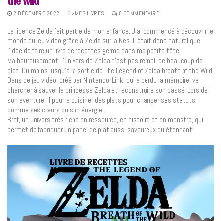
the wild
2 DÉCEMBRE 2022
MES LIVRES
0 COMMENTAIRE
La licence Zelda fait partie de mon enfance. J’ai commencé à découvrir le
monde du jeu vidéo grâce à Zelda sur la Nes. Il était donc naturel que
l’idée de faire un livre de recettes germe dans ma petite tête.
Malheureusement, l’univers de Zelda n’est pas rempli de beaucoup de
plat. Du moins jusqu’à la sortie de The Legend of Zelda breath of the Wild.
Dans ce jeu vidéo, créé par Nintendo, Link, qui a perdu la mémoire, va
chercher à sauver la princesse Zelda et reconstruire son passé. Lors de
son aventure, il pourra cuisiner des plats pour changer ses statuts,
comme ses cœurs ou son énergie.
Bref, un univers très riche en ressource, en histoire et en monstre, qui
permet de fabriquer un panel de plat aussi savoureux qu’étonnant.