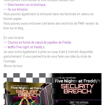
—
Directement sur la boutique
.
—
Ou sur Amazon
.
Vous pourrez également le retrouver dans les festivals et salons en
format papier.
Vous pouvez aussi retrouver certaines des recettes de FNAF venant du
livre sur le blog.
En voici la liste :
—
Churros en forme de nœud de papillon de Freddy
.
—
Muffin Five night at freddy’s
.
Je vous invite également à jeter un coup d’œil à l’extrait disponible
gratuitement. Il vous permettra de vous faire une idée du style de
l’ouvrage.
Bonne lecture.