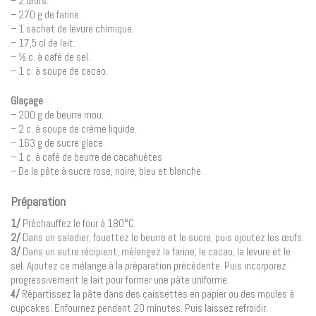
– 2 œufs.
– 270 g de farine.
– 1 sachet de levure chimique.
– 17,5 cl de lait.
– ½ c. à café de sel.
– 1 c. à soupe de cacao.
Glaçage
:
– 200 g de beurre mou.
– 2 c. à soupe de crème liquide.
– 163 g de sucre glace.
– 1 c. à café de beurre de cacahuètes
– De la pâte à sucre rose, noire, bleu et blanche.
Préparation
1/
Préchauffez le four à 180°C.
2/
Dans un saladier, fouettez le beurre et le sucre, puis ajoutez les œufs.
3/
Dans un autre récipient, mélangez la farine, le cacao, la levure et le
sel. Ajoutez ce mélange à la préparation précédente. Puis incorporez
progressivement le lait pour former une pâte uniforme.
4/
Répartissez la pâte dans des caissettes en papier ou des moules à
cupcakes. Enfournez pendant 20 minutes. Puis laissez refroidir.