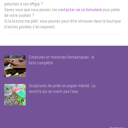
peluches à son effigie ?
Savez-vous que vous pouvez me
contacter via ce formulaire
pour parler
de votre souhait ?
Si la licence me plaît, vous pourrez peut-être retrouver dans la boutique
d’autres goodies s’en inspirant.
Créatures et monstres fantastiques : la
liste complète
Sculptures de jardin en papier mâché : La
recette qui ne craint pas l’eau