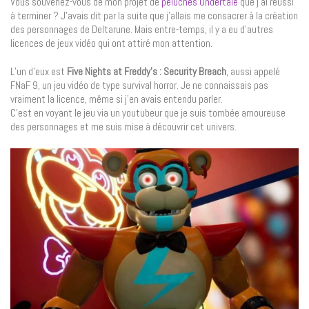
Vous souvenez-vous de mon projet de
peluches Undertale
que j’ai réussi
à terminer ? J’avais dit par la suite que j’allais me consacrer à la création
des personnages de Deltarune. Mais entre-temps, il y a eu d’autres
licences de jeux vidéo qui ont attiré mon attention.
L’un d’eux est
Five Nights at Freddy’s : Security Breach
, aussi appelé
FNaF 9, un jeu vidéo de type survival horror. Je ne connaissais pas
vraiment la licence, même si j’en avais entendu parler.
C’est en voyant le jeu via un youtubeur que je suis tombée amoureuse
des personnages et me suis mise à découvrir cet univers.