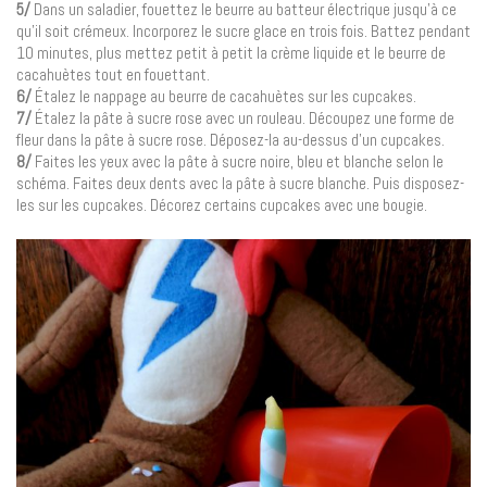
5/
Dans un saladier, fouettez le beurre au batteur électrique jusqu’à ce
qu’il soit crémeux. Incorporez le sucre glace en trois fois. Battez pendant
10 minutes, plus mettez petit à petit la crème liquide et le beurre de
cacahuètes tout en fouettant.
6/
Étalez le nappage au beurre de cacahuètes sur les cupcakes.
7/
Étalez la pâte à sucre rose avec un rouleau. Découpez une forme de
fleur dans la pâte à sucre rose. Déposez-la au-dessus d’un cupcakes.
8/
Faites les yeux avec la pâte à sucre noire, bleu et blanche selon le
schéma. Faites deux dents avec la pâte à sucre blanche. Puis disposez-
les sur les cupcakes. Décorez certains cupcakes avec une bougie.