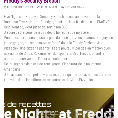
Freddy’s Security Breach
8 SEPTEMBRE 2023
MES LIVRES
0 COMMENTAIRE
Five Nights at Freddy’s: Security Breach, le neuvième volet de la
franchise Five Nights at Freddy’s, ainsi que la suite directe de FNaF VR:
Help Wanted, vient juste de sortir son DLC.
J’adore cette série de jeux vidéo d’horreur et de mystère.
Pour ceux qui ne connaissent pas, dans ce jeu, vous incarnez Gregory, un
jeune garçon, qui se retrouve enfermé dans le Freddy Fazbear Mega
Pizzaplex, une pizzeria géante. Il sera poursuivi par des animatroniques
aux noms de Chica, Roxanne, et Montgomery. Seul Freddy, un autre
animatronique viendra l’aider à s’échapper.
Ce jeu regorge de plats de tout genre, s’inspirant de la nourriture
Américaine.
J’en ai donc fait un petit livre de recettes qui met en avant les plats se
trouvant dans les différents restaurants de Mega Pizzaplex.