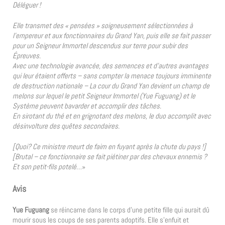
Déléguer !
Elle transmet des « pensées » soigneusement sélectionnées à
l’empereur et aux fonctionnaires du Grand Yan, puis elle se fait passer
pour un Seigneur Immortel descendus sur terre pour subir des
Épreuves.
Avec une technologie avancée, des semences et d’autres avantages
qui leur étaient offerts – sans compter la menace toujours imminente
de destruction nationale – La cour du Grand Yan devient un champ de
melons sur lequel le petit Seigneur Immortel (Yue Fuguang) et le
Système peuvent bavarder et accomplir des tâches.
En sirotant du thé et en grignotant des melons, le duo accomplit avec
désinvolture des quêtes secondaires.
[Quoi? Ce ministre meurt de faim en fuyant après la chute du pays !]
[Brutal – ce fonctionnaire se fait piétiner par des chevaux ennemis ?
Et son petit-fils potelé…
»
Avis
Yue Fuguang
se réincarne dans le corps d’une petite fille qui aurait dû
mourir sous les coups de ses parents adoptifs. Elle s’enfuit et