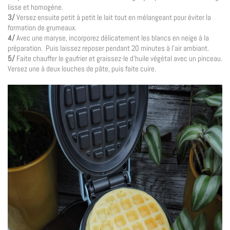
lisse et homogène.
3/
Versez ensuite petit à petit le lait tout en mélangeant pour éviter la
formation de grumeaux.
4/
Avec une maryse, incorporez délicatement les blancs en neige à la
préparation. Puis laissez reposer pendant 20 minutes à l’air ambiant.
5/
Faite chauffer le gaufrier et graissez-le d’huile végétal avec un pinceau.
Versez une à deux louches de pâte, puis faite cuire.