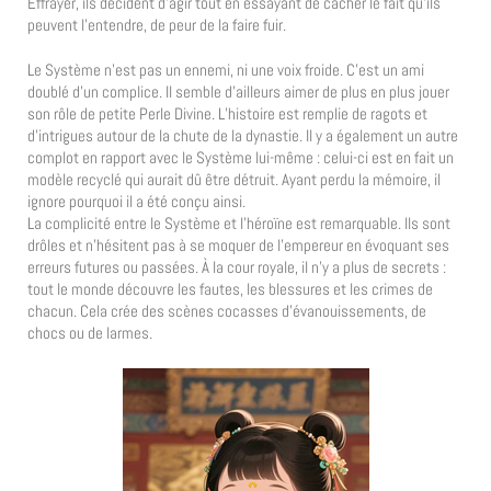
Effrayer, ils décident d’agir tout en essayant de cacher le fait qu’ils
peuvent l’entendre, de peur de la faire fuir.
Le Système n’est pas un ennemi, ni une voix froide. C’est un ami
doublé d’un complice. Il semble d’ailleurs aimer de plus en plus jouer
son rôle de petite Perle Divine. L’histoire est remplie de ragots et
d’intrigues autour de la chute de la dynastie. Il y a également un autre
complot en rapport avec le Système lui-même : celui-ci est en fait un
modèle recyclé qui aurait dû être détruit. Ayant perdu la mémoire, il
ignore pourquoi il a été conçu ainsi.
La complicité entre le Système et l’héroïne est remarquable. Ils sont
drôles et n’hésitent pas à se moquer de l’empereur en évoquant ses
erreurs futures ou passées. À la cour royale, il n’y a plus de secrets :
tout le monde découvre les fautes, les blessures et les crimes de
chacun. Cela crée des scènes cocasses d’évanouissements, de
chocs ou de larmes.