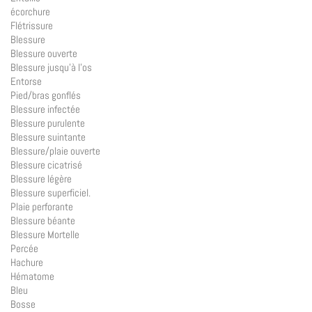
écorchure
Flétrissure
Blessure
Blessure ouverte
Blessure jusqu’à l’os
Entorse
Pied/bras gonflés
Blessure infectée
Blessure purulente
Blessure suintante
Blessure/plaie ouverte
Blessure cicatrisé
Blessure légère
Blessure superficiel.
Plaie perforante
Blessure béante
Blessure Mortelle
Percée
Hachure
Hématome
Bleu
Bosse