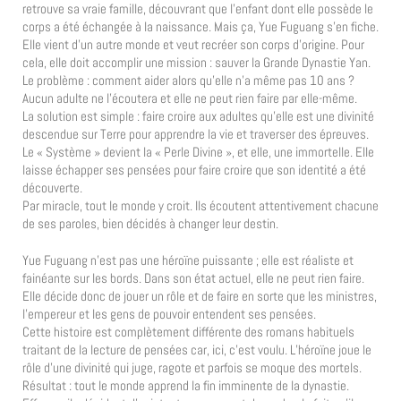
retrouve sa vraie famille, découvrant que l’enfant dont elle possède le
corps a été échangée à la naissance. Mais ça, Yue Fuguang s’en fiche.
Elle vient d’un autre monde et veut recréer son corps d’origine. Pour
cela, elle doit accomplir une mission : sauver la Grande Dynastie Yan.
Le problème : comment aider alors qu’elle n’a même pas 10 ans ?
Aucun adulte ne l’écoutera et elle ne peut rien faire par elle-même.
La solution est simple : faire croire aux adultes qu’elle est une divinité
descendue sur Terre pour apprendre la vie et traverser des épreuves.
Le « Système » devient la « Perle Divine », et elle, une immortelle. Elle
laisse échapper ses pensées pour faire croire que son identité a été
découverte.
Par miracle, tout le monde y croit. Ils écoutent attentivement chacune
de ses paroles, bien décidés à changer leur destin.
Yue Fuguang n’est pas une héroïne puissante ; elle est réaliste et
fainéante sur les bords. Dans son état actuel, elle ne peut rien faire.
Elle décide donc de jouer un rôle et de faire en sorte que les ministres,
l’empereur et les gens de pouvoir entendent ses pensées.
Cette histoire est complètement différente des romans habituels
traitant de la lecture de pensées car, ici, c’est voulu. L’héroïne joue le
rôle d’une divinité qui juge, ragote et parfois se moque des mortels.
Résultat : tout le monde apprend la fin imminente de la dynastie.