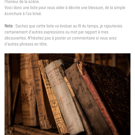
l’horreur de la scène.
Voici donc une liste pour vous aider à décrire une blessure, de la simple
écorchure à l’os brisé.
Note
: Sachez que cette liste va évoluer au fil du temps, je rajouterais
certainement d’autres expressions ou mot par rapport à mes
découvertes. N’hésitez pas à poster un commentaire si vous avez
d’autres phrases en tête.