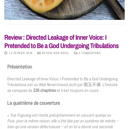
Review : Directed Leakage of Inner Voice: I
Pretended to Be a God Undergoing Tribulations
13 FÉVRIER 2026
REVIEW WEB NOVEL
0 COMMENTAIRE
Présentation
Directed Leakage of Inner Voice: I Pretended to Be a God Undergoing
Tribulations est un
Web Novel
chinois écrit par 翡玉不琢. L’histoire
se compose de
226 chapitres
et il est toujours en cours.
La quatrième de couverture
«
Yue Fuguang est morte précipitamment en sauvant quelqu’un.
Puis, pour la même raison, elle a été liée par un système de mérite –
bien qu’une version défectueuse – et on lui a donné une seconde