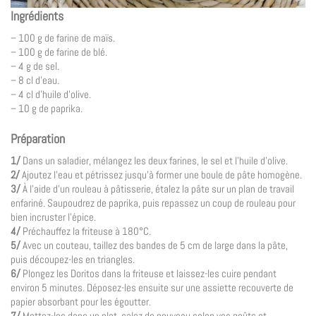
Ingrédients
– 100 g de farine de maïs.
– 100 g de farine de blé.
– 4 g de sel.
– 8 cl d’eau.
– 4 cl d’huile d’olive.
– 10 g de paprika.
Préparation
1/
Dans un saladier, mélangez les deux farines, le sel et l’huile d’olive.
2/
Ajoutez l’eau et pétrissez jusqu’à former une boule de pâte homogène.
3/
À l’aide d’un rouleau à pâtisserie, étalez la pâte sur un plan de travail
enfariné. Saupoudrez de paprika, puis repassez un coup de rouleau pour
bien incruster l’épice.
4/
Préchauffez la friteuse à 180°C.
5/
Avec un couteau, taillez des bandes de 5 cm de large dans la pâte,
puis découpez-les en triangles.
6/
Plongez les Doritos dans la friteuse et laissez-les cuire pendant
environ 5 minutes. Déposez-les ensuite sur une assiette recouverte de
papier absorbant pour les égoutter.
7/
Mettez-les dans un plat, salez de nouveau selon vos goûts et