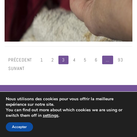
PRÉCEDENT
1
2
3
4
5
6
…
93
SUIVANT
Sculptures de jardin en papier mâché : La
Nous utilisons des cookies pour vous offrir la meilleure
recette qui ne craint pas l’eau
expérience sur notre site.
You can find out more about which cookies we are using or
switch them off in
settings
.
Accepter
Les animes venant de LN sortis en été
2026