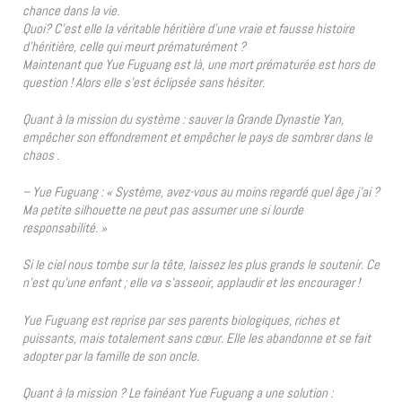
chance dans la vie.
Quoi? C’est elle la véritable héritière d’une vraie et fausse histoire
d’héritière, celle qui meurt prématurément ?
Maintenant que Yue Fuguang est là, une mort prématurée est hors de
question ! Alors elle s’est éclipsée sans hésiter.
Quant à la mission du système : sauver la Grande Dynastie Yan,
empêcher son effondrement et empêcher le pays de sombrer dans le
chaos .
– Yue Fuguang : « Système, avez-vous au moins regardé quel âge j’ai ?
Ma petite silhouette ne peut pas assumer une si lourde
responsabilité. »
Si le ciel nous tombe sur la tête, laissez les plus grands le soutenir. Ce
n’est qu’une enfant ; elle va s’asseoir, applaudir et les encourager !
Yue Fuguang est reprise par ses parents biologiques, riches et
puissants, mais totalement sans cœur. Elle les abandonne et se fait
adopter par la famille de son oncle.
Quant à la mission ? Le fainéant Yue Fuguang a une solution :