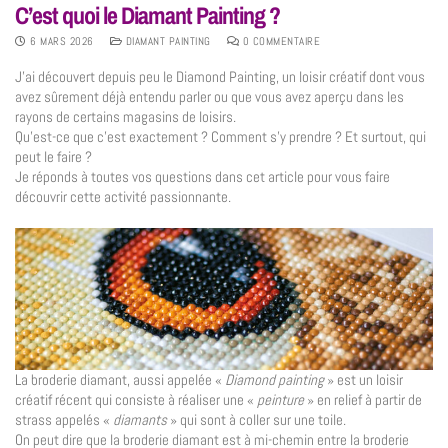
C’est quoi le Diamant Painting ?
6 MARS 2026
DIAMANT PAINTING
0 COMMENTAIRE
J’ai découvert depuis peu le Diamond Painting, un loisir créatif dont vous
avez sûrement déjà entendu parler ou que vous avez aperçu dans les
rayons de certains magasins de loisirs.
Qu’est-ce que c’est exactement ? Comment s’y prendre ? Et surtout, qui
peut le faire ?
Je réponds à toutes vos questions dans cet article pour vous faire
découvrir cette activité passionnante.
La broderie diamant, aussi appelée «
Diamond painting
» est un loisir
créatif récent qui consiste à réaliser une «
peinture
» en relief à partir de
strass appelés «
diamants
» qui sont à coller sur une toile.
On peut dire que la broderie diamant est à mi-chemin entre la broderie