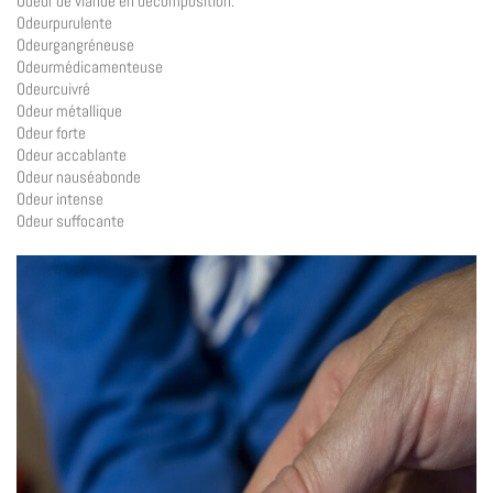
Odeur de viande en décomposition.
Odeurpurulente
Odeurgangréneuse
Odeurmédicamenteuse
Odeurcuivré
Odeur métallique
Odeur forte
Odeur accablante
Odeur nauséabonde
Odeur intense
Odeur suffocante