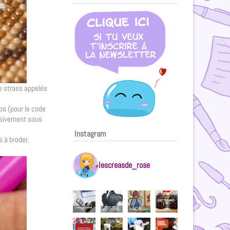
 de strass appelés
ros (pour le code
essivement sous
Instagram
 à broder.
lescreasde_rose