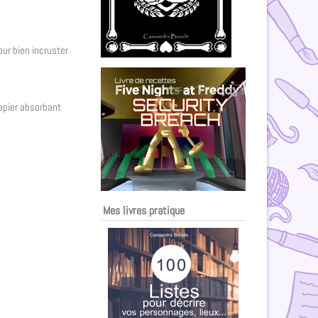
our bien incruster
papier absorbant
Mes livres pratique