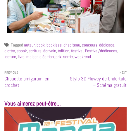
Tagged
auteur
,
book
,
bookless
,
chapiteau
,
concours
,
dédicace
,
dictée
,
ebook
,
ecriture
,
écrivain
,
édition
,
festival
,
Festival/dédicaces
,
lecture
,
livre
,
maison d'édition
,
prix
,
sortie
,
week-end
PREVIOUS
NEXT
Chouette amigurumi en
Stylo 3D Flowey de Undertale
crochet
– Schéma gratuit
Vous aimerez peut-étre...