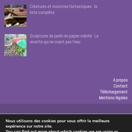
Créatures et monstres fantastiques : la
liste complète
Sculptures de jardin en papier mâché : La
recette qui ne craint pas l’eau
A propos
Contact
Téléchargement
Mentions légales
Publicité
Nous utilisons des cookies pour vous offrir la meilleure
expérience sur notre site.
Copyright © 2026 Les créas de Rose
You can find out more about which cookies we are using or