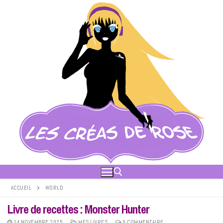
Aller
au
contenu
ACCUEIL
WORLD
Livre de recettes : Monster Hunter
Rechercher :
14 NOVEMBRE 2025
MES LIVRES
0 COMMENTAIRE