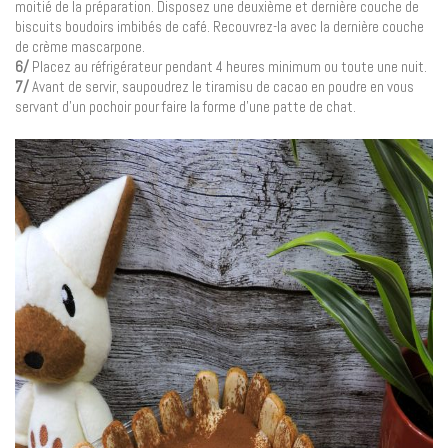
moitié de la préparation. Disposez une deuxième et dernière couche de
biscuits boudoirs imbibés de café. Recouvrez-la avec la dernière couche
de crème mascarpone.
6/
Placez au réfrigérateur pendant 4 heures minimum ou toute une nuit.
7/
Avant de servir, saupoudrez le tiramisu de cacao en poudre en vous
servant d’un pochoir pour faire la forme d’une patte de chat.