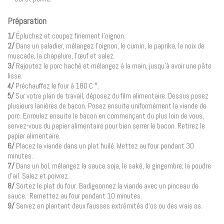
Préparation
1/
Épluchez et coupez finement l’oignon.
2/
Dans un saladier, mélangez l’oignon, le cumin, le paprika, la noix de
muscade, la chapelure, l’œuf et salez.
3/
Rajoutez le porc haché et mélangez à la main, jusqu’à avoir une pâte
lisse.
4/
Préchauffez le four à 180 C °.
5/
Sur votre plan de travail, déposez du film alimentaire. Dessus posez
plusieurs lanières de bacon. Posez ensuite uniformément la viande de
porc. Enroulez ensuite le bacon en commençant du plus loin de vous,
servez-vous du papier alimentaire pour bien serrer le bacon. Retirez le
papier alimentaire.
6/
Placez la viande dans un plat huilé. Mettez au four pendant 30
minutes.
7/
Dans un bol, mélangez la sauce soja, le saké, le gingembre, la poudre
d’ail. Salez et poivrez.
8/
Sortez le plat du four. Badigeonnez la viande avec un pinceau de
sauce. Remettez au four pendant 10 minutes.
9/
Servez en plantant deux fausses extrémités d’os ou des vrais os.