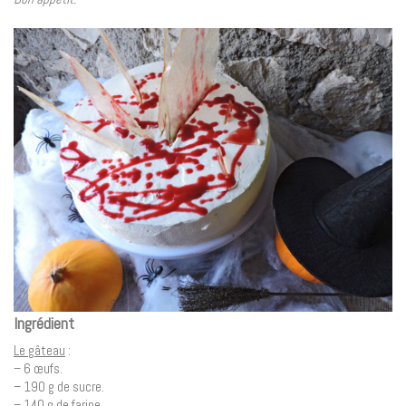
Ingrédient
Le gâteau
:
– 6 œufs.
– 190 g de sucre.
– 140 g de farine.