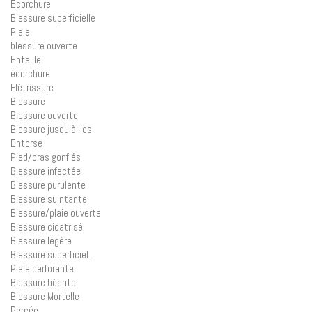
Écorchure
Blessure superficielle
Plaie
blessure ouverte
Entaille
écorchure
Flétrissure
Blessure
Blessure ouverte
Blessure jusqu’à l’os
Entorse
Pied/bras gonflés
Blessure infectée
Blessure purulente
Blessure suintante
Blessure/plaie ouverte
Blessure cicatrisé
Blessure légère
Blessure superficiel.
Plaie perforante
Blessure béante
Blessure Mortelle
Percée