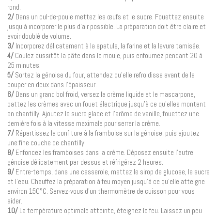
rond.
2/
Dans un cul-de-poule mettez les œufs et le sucre. Fouettez ensuite
jusqu’à incorporer le plus d’air possible. La préparation doit être claire et
avoir doublé de volume.
3/
Incorporez délicatement à la spatule, la farine et la levure tamisée.
4/
Coulez aussitôt la pâte dans le moule, puis enfournez pendant 20 à
25 minutes.
5/
Sortez la génoise du four, attendez qu’elle refroidisse avant de la
couper en deux dans l’épaisseur.
6/
Dans un grand bol froid, versez la crème liquide et le mascarpone,
battez les crèmes avec un fouet électrique jusqu’à ce qu’elles montent
en chantilly. Ajoutez le sucre glace et l’arôme de vanille, fouettez une
dernière fois à la vitesse maximale pour serrer la crème.
7/
Répartissez la confiture à la framboise sur la génoise, puis ajoutez
une fine couche de chantilly.
8/
Enfoncez les framboises dans la crème. Déposez ensuite l’autre
génoise délicatement par-dessus et réfrigérez 2 heures.
9/
Entre-temps, dans une casserole, mettez le sirop de glucose, le sucre
et l’eau. Chauffez la préparation à feu moyen jusqu’à ce qu’elle atteigne
environ 150°C. Servez-vous d’un thermomètre de cuisson pour vous
aider.
10/
La température optimale atteinte, éteignez le feu. Laissez un peu