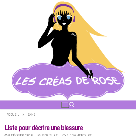
Aller
au
contenu
ACCUEIL
SANG
Liste pour décrire une blessure
Rechercher :
6 FÉVRIER 2026
ECRITURE
0 COMMENTAIRE