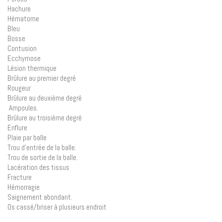
Hachure
Hématome
Bleu
Bosse
Contusion
Ecchymose
Lésion thermique
Brûlure au premier degré
Rougeur
Brûlure au deuxième degré
Ampoules.
Brûlure au troisième degré
Enflure
Plaie par balle
Trou d’entrée de la balle.
Trou de sortie de la balle.
Lacération des tissus
Fracture
Hémorragie
Saignement abondant.
Os cassé/briser à plusieurs endroit