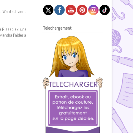
lp Wanted, vient
Telechargement
a Pizzaplex, une
iendra l’aider à