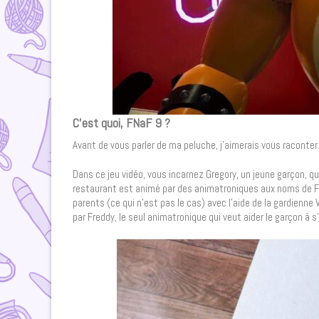
C’est quoi, FNaF 9 ?
Avant de vous parler de ma peluche, j’aimerais vous raconter 
Dans ce jeu vidéo, vous incarnez Gregory, un jeune garçon, q
restaurant est animé par des animatroniques aux noms de Fr
parents (ce qui n’est pas le cas) avec l’aide de la gardienne
par Freddy, le seul animatronique qui veut aider le garçon à 