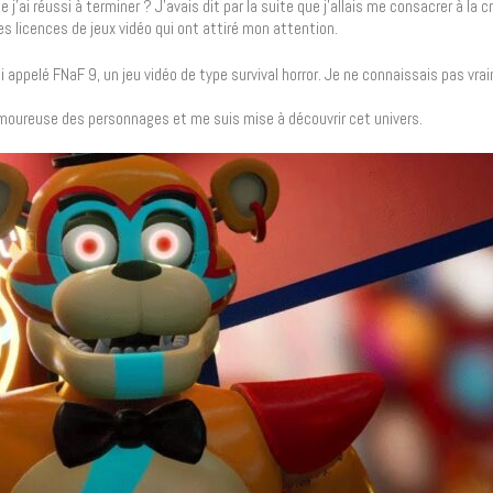
e j’ai réussi à terminer ? J’avais dit par la suite que j’allais me consacrer à la 
es licences de jeux vidéo qui ont attiré mon attention.
si appelé FNaF 9, un jeu vidéo de type survival horror. Je ne connaissais pas vrai
amoureuse des personnages et me suis mise à découvrir cet univers.