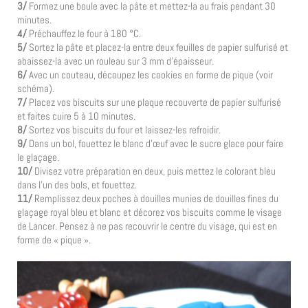
3/
Formez une boule avec la pâte et mettez-la au frais pendant 30
minutes.
4/
Préchauffez le four à 180 °C.
5/
Sortez la pâte et placez-la entre deux feuilles de papier sulfurisé et
abaissez-la avec un rouleau sur 3 mm d’épaisseur.
6/
Avec un couteau, découpez les cookies en forme de pique (voir
schéma).
7/
Placez vos biscuits sur une plaque recouverte de papier sulfurisé
et faites cuire 5 à 10 minutes.
8/
Sortez vos biscuits du four et laissez-les refroidir.
9/
Dans un bol, fouettez le blanc d’œuf avec le sucre glace pour faire
le glaçage.
10/
Divisez votre préparation en deux, puis mettez le colorant bleu
dans l’un des bols, et fouettez.
11/
Remplissez deux poches à douilles munies de douilles fines du
glaçage royal bleu et blanc et décorez vos biscuits comme le visage
de Lancer. Pensez à ne pas recouvrir le centre du visage, qui est en
forme de « pique ».