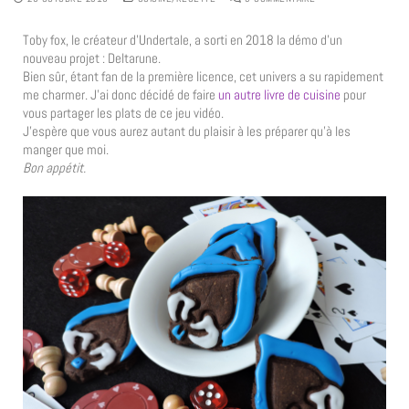
Toby fox, le créateur d’Undertale, a sorti en 2018 la démo d’un
nouveau projet : Deltarune.
Bien sûr, étant fan de la première licence, cet univers a su rapidement
me charmer. J’ai donc décidé de faire
un autre livre de cuisine
pour
vous partager les plats de ce jeu vidéo.
J’espère que vous aurez autant du plaisir à les préparer qu’à les
manger que moi.
Bon appétit.