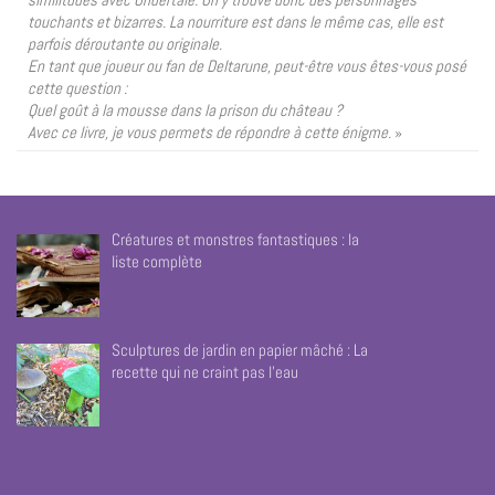
touchants et bizarres. La nourriture est dans le même cas, elle est
parfois déroutante ou originale.
En tant que joueur ou fan de Deltarune, peut-être vous êtes-vous posé
cette question :
Quel goût à la mousse dans la prison du château ?
Avec ce livre, je vous permets de répondre à cette énigme.
»
Créatures et monstres fantastiques : la
liste complète
Sculptures de jardin en papier mâché : La
recette qui ne craint pas l’eau