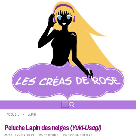
Aller
au
contenu
ACCUEIL
LAPIN
Peluche Lapin des neiges (
Yuki-Usagi)
Rechercher :
20 JANVIER 2023
COUTURE
0 COMMENTAIRE