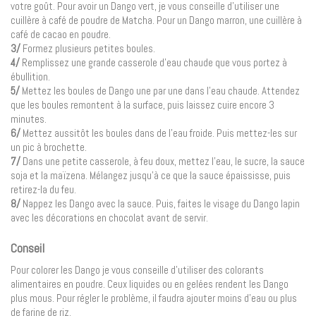
votre goût. Pour avoir un Dango vert, je vous conseille d’utiliser une
cuillère à café de poudre de Matcha. Pour un Dango marron, une cuillère à
café de cacao en poudre.
3/
Formez plusieurs petites boules.
4/
Remplissez une grande casserole d’eau chaude que vous portez à
ébullition.
5/
Mettez les boules de Dango une par une dans l’eau chaude. Attendez
que les boules remontent à la surface, puis laissez cuire encore 3
minutes.
6/
Mettez aussitôt les boules dans de l’eau froide. Puis mettez-les sur
un pic à brochette.
7/
Dans une petite casserole, à feu doux, mettez l’eau, le sucre, la sauce
soja et la maïzena. Mélangez jusqu’à ce que la sauce épaississe, puis
retirez-la du feu.
8/
Nappez les Dango avec la sauce. Puis, faites le visage du Dango lapin
avec les décorations en chocolat avant de servir.
Conseil
Pour colorer les Dango je vous conseille d’utiliser des colorants
alimentaires en poudre. Ceux liquides ou en gelées rendent les Dango
plus mous. Pour régler le problème, il faudra ajouter moins d’eau ou plus
de farine de riz.