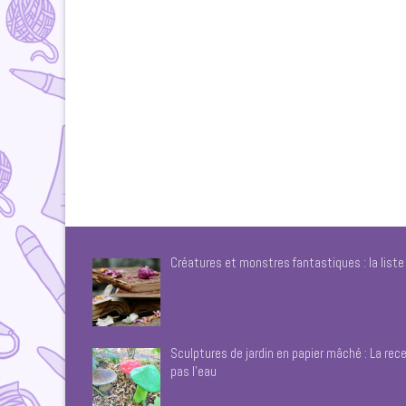
Créatures et monstres fantastiques : la list
Sculptures de jardin en papier mâché : La rece
pas l’eau