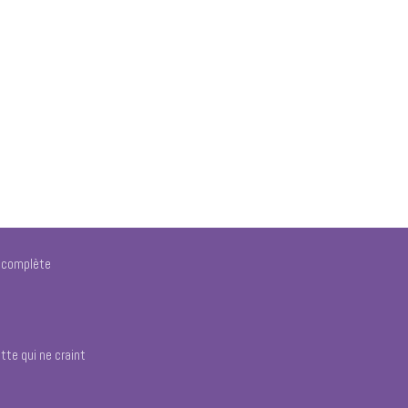
e complète
tte qui ne craint