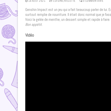
14 AOÛT 2021
CUISINE/RECETTE
0 COMMENTAIRE
Genshin Impact est un jeu qui a fait beaucoup parler de lui. 
surtout remplie de nourriture. Il était donc normal que je fas
Voici la gelée de menthe, un dessert simple et rapide à faire.
Bon appétit.
Vidéo