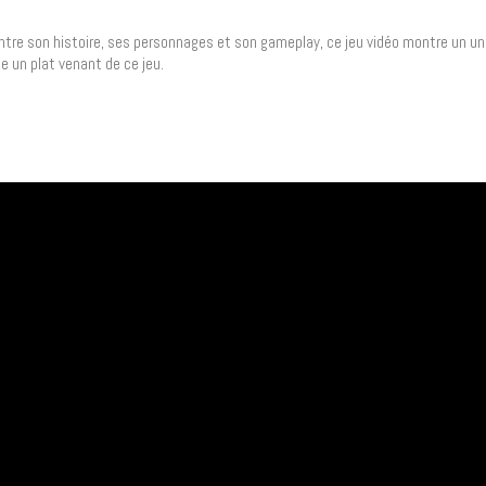
Entre son histoire, ses personnages et son gameplay, ce jeu vidéo montre un uni
se un plat venant de ce jeu.