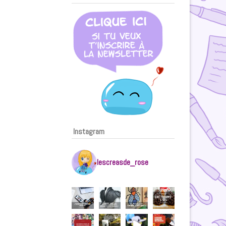
Instagram
lescreasde_rose