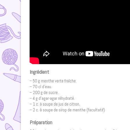
Ingrédient
– 50 g menthe verte fraîche.
– 70 cl d’eau.
– 200 g de sucre.
– 4 g d’agar-agar réhydraté.
– 1 c. à soupe de jus de citron.
– 2 c. à soupe de sirop de menthe (facultatif)
Préparation