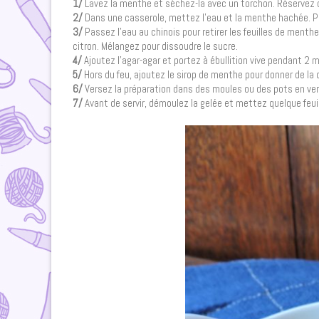
1/
Lavez la menthe et séchez-la avec un torchon. Réservez q
2/
Dans une casserole, mettez l’eau et la menthe hachée. Po
3/
Passez l’eau au chinois pour retirer les feuilles de menth
citron. Mélangez pour dissoudre le sucre.
4/
Ajoutez l’agar-agar et portez à ébullition vive pendant 2 
5/
Hors du feu, ajoutez le sirop de menthe pour donner de la c
6/
Versez la préparation dans des moules ou des pots en verr
7/
Avant de servir, démoulez la gelée et mettez quelque fe