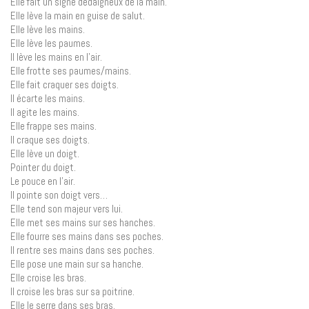
Elle fait un signe dédaigneux de la main.
Elle lève la main en guise de salut.
Elle lève les mains.
Elle lève les paumes.
Il lève les mains en l’air.
Elle frotte ses paumes/mains.
Elle fait craquer ses doigts.
Il écarte les mains.
Il agite les mains.
Elle frappe ses mains.
Il craque ses doigts.
Elle lève un doigt.
Pointer du doigt.
Le pouce en l’air.
Il pointe son doigt vers…
Elle tend son majeur vers lui.
Elle met ses mains sur ses hanches.
Elle fourre ses mains dans ses poches.
Il rentre ses mains dans ses poches.
Elle pose une main sur sa hanche.
Elle croise les bras.
Il croise les bras sur sa poitrine.
Elle le serre dans ses bras.