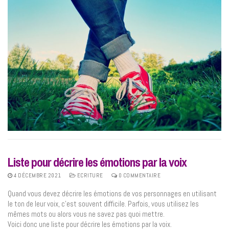
Liste pour décrire les émotions par la voix
4 DÉCEMBRE 2021
ECRITURE
0 COMMENTAIRE
Quand vous devez décrire les émotions de vos personnages en utilisant
le ton de leur voix, c’est souvent difficile. Parfois, vous utilisez les
mêmes mots ou alors vous ne savez pas quoi mettre.
Voici donc une liste pour décrire les émotions par la voix.