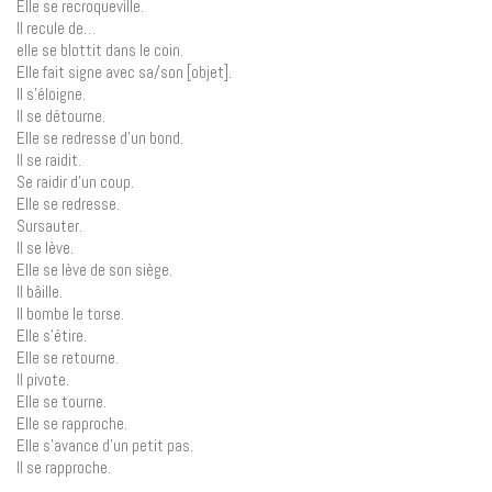
Elle se recroqueville.
Il recule de…
elle se blottit dans le coin.
Elle fait signe avec sa/son [objet].
Il s’éloigne.
Il se détourne.
Elle se redresse d’un bond.
Il se raidit.
Se raidir d’un coup.
Elle se redresse.
Sursauter.
Il se lève.
Elle se lève de son siège.
Il bâille.
Il bombe le torse.
Elle s’étire.
Elle se retourne.
Il pivote.
Elle se tourne.
Elle se rapproche.
Elle s’avance d’un petit pas.
Il se rapproche.