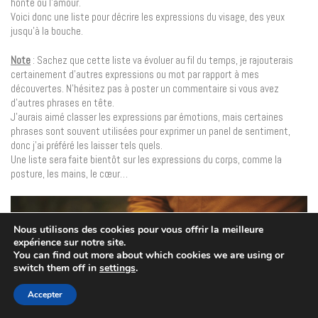
honte ou l’amour.
Voici donc une liste pour décrire les expressions du visage, des yeux
jusqu’à la bouche.
Note
: Sachez que cette liste va évoluer au fil du temps, je rajouterais
certainement d’autres expressions ou mot par rapport à mes
découvertes. N’hésitez pas à poster un commentaire si vous avez
d’autres phrases en tête.
J’aurais aimé classer les expressions par émotions, mais certaines
phrases sont souvent utilisées pour exprimer un panel de sentiment,
donc j’ai préféré les laisser tels quels.
Une liste sera faite bientôt sur les expressions du corps, comme la
posture, les mains, le cœur…
Nous utilisons des cookies pour vous offrir la meilleure
expérience sur notre site.
You can find out more about which cookies we are using or
switch them off in
settings
.
Accepter