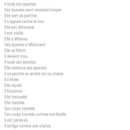
Il roule ses épaules.
Ses épaules sont tendues/crisper.
Elle sert sa poitrine.
Il s’appuie contre le mur.
Elle est détendue.
Il est voûté.
Elle s’affaisse.
Ses épaules s’affaissent.
Elle se flétrit.
Il devient mou.
Il roule ses épaules.
Elle redresse ses épaules.
Il se penche en arrière sur sa chaise.
Il s’étale.
Elle recule.
Il frissonne.
Elle tressaille.
Elle tremble.
Son corps tremble.
Son corps tremble comme une feuille.
Il est paralysé.
Il se fige comme une statue.