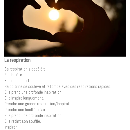
La respiration
Sa respiration s’accélère.
Elle halète.
Elle respire fort.
Sa poitrine se soulève et retombe avec des respirations rapides.
Elle prend une profonde inspiration.
Elle inspire longuement.
Prendre une grande respiration/Inspiration.
Prendre une bouffée d’air.
Elle prend une profonde inspiration.
Elle retint son souffle.
Inspirer.