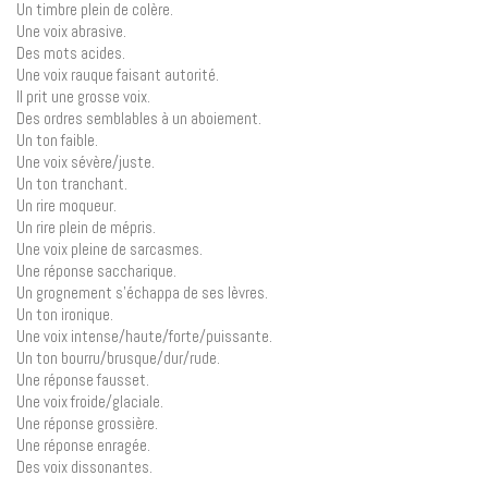
Un timbre plein de colère.
Une voix abrasive.
Des mots acides.
Une voix rauque faisant autorité.
Il prit une grosse voix.
Des ordres semblables à un aboiement.
Un ton faible.
Une voix sévère/juste.
Un ton tranchant.
Un rire moqueur.
Un rire plein de mépris.
Une voix pleine de sarcasmes.
Une réponse saccharique.
Un grognement s’échappa de ses lèvres.
Un ton ironique.
Une voix intense/haute/forte/puissante.
Un ton bourru/brusque/dur/rude.
Une réponse fausset.
Une voix froide/glaciale.
Une réponse grossière.
Une réponse enragée.
Des voix dissonantes.