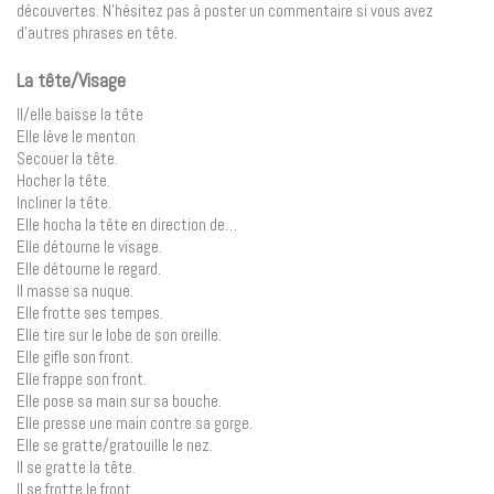
découvertes. N’hésitez pas à poster un commentaire si vous avez
d’autres phrases en tête.
La tête/Visage
Il/elle baisse la tête
Elle lève le menton
Secouer la tête.
Hocher la tête.
Incliner la tête.
Elle hocha la tête en direction de…
Elle détourne le visage.
Elle détourne le regard.
Il masse sa nuque.
Elle frotte ses tempes.
Elle tire sur le lobe de son oreille.
Elle gifle son front.
Elle frappe son front.
Elle pose sa main sur sa bouche.
Elle presse une main contre sa gorge.
Elle se gratte/gratouille le nez.
Il se gratte la tête.
Il se frotte le front.