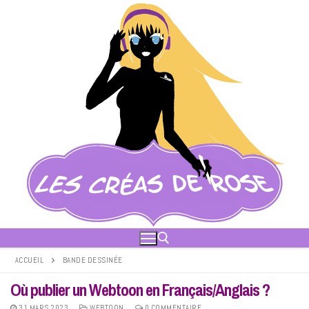
Aller
au
contenu
ACCUEIL
BANDE DESSINÉE
Où publier un Webtoon en Français/Anglais ?
Rechercher :
31 MARS 2023
WEBTOON
0 COMMENTAIRE