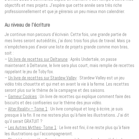
objectifs et mes projets. J’espère que cette année sera très riche
professionnellement et que je gérerais un peu mieux mon calendrier.
Au niveau de l’écriture
Je continue mon parcours d’écrivain. Cette fois, une grande partie de
mes livres seront autoédités, j’ai donc trois fois plus de travail. Mais ça
n’empêchera pas d’avoir une liste de projets grande comme mon bras,
soit :
–
Un livre de recettes sur Deltarune
: Après Undertale, on passe
maintenant à Deltarune, le livre sera plus court, mais remplie de recettes
rappelant le jeu de Toby fox.
–
Un livre de recettes sur Stardew Valley
: Stardew Valley est un jeu
vidéo très chouette et qui met en avant la vie à la ferme. Les recettes
seront plus sur le thème de la campagne et des saisons.
–
Gameur Cookies
: Un livre de recettes qui explique comment faire des
biscuits et des confiseries sur le thème des jeux vidéo.
–
Alter Reality – Tome 1
: Un livre compliqué et long à écrire, je suis
presque à la fin. Il ne me restera plus qu’à faire les illustrations. J’ai dit
qu’il serait GRATUIT ?
–
Les Autres Mythes- Tome 1
: Le livre est fini, il ne reste plus qu’à faire
les illustrations qui l’accompagneront.