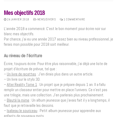
Mes objectifs 2018
24 JANVIER 2018
NEWS/DIVERS
1 COMMENTAIRE
L’année 2018 a commencé. C’est le bon moment pour écrire noir sur
blanc mes objectifs.
Par chance, j’ai eu une année 2017 assez bien au niveau professionnel, je
ferais mon possible pour 2018 soit meilleur.
Au niveau de l’écriture
Écrire, toujours écrire. Pour être plus raisonnable, j’ai déjà une liste de
projet d’écriture de prévue, tel que :
–
Un livre de recettes
: J’en dirais plus dans un autre article.
– Un livre sur le stylo 3D.
–
Alter Reality Tome 1
: Un projet que je prépare depuis 1 an. Il a fallu
remplir un classeur entier pour mettre en place l’univers. Ce n’est pas
une trilogie, mais une collection. J’en parlerais plus prochainement.
–
Bleuté la mime
: Un album jeunesse que j’avais fait il y a longtemps, il
faut que je retravaille les dessins.
–
Isabeau le souriceau
: Petit album jeunesse pour apprendre aux
enfants de nouveaux mots.