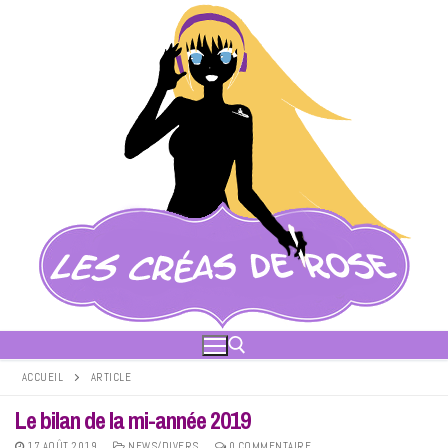
Aller
au
contenu
ACCUEIL
ARTICLE
Le bilan de la mi-année 2019
Rechercher :
17 AOÛT 2019
NEWS/DIVERS
0 COMMENTAIRE