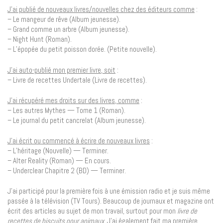
J’ai publié de nouveaux livres/nouvelles chez des éditeurs comme
:
– Le mangeur de rêve (Album jeunesse).
– Grand comme un arbre (Album jeunesse).
– Night Hunt (Roman).
– L’épopée du petit poisson dorée. (Petite nouvelle).
J’ai auto-publié mon premier livre, soit
:
– Livre de recettes Undertale (Livre de recettes).
J’ai récupéré mes droits sur des livres, comme
:
– Les autres Mythes — Tome 1 (Roman).
– Le journal du petit cancrelat (Album jeunesse).
J’ai écrit ou commencé à écrire de nouveaux livres
:
– L’héritage (Nouvelle) — Terminer.
– Alter Reality (Roman) — En cours.
– Underclear Chapitre 2 (BD) — Terminer.
J’ai participé pour la première fois à une émission radio et je suis même
passée à la télévision (TV Tours). Beaucoup de journaux et magazine ont
écrit des articles au sujet de mon travail, surtout pour mon
livre de
recettes de biscuits pour animaux
. J’ai également fait ma première