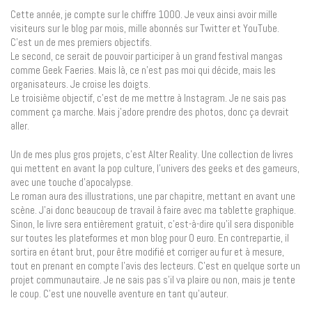
Cette année, je compte sur le chiffre 1000. Je veux ainsi avoir mille
visiteurs sur le blog par mois, mille abonnés sur Twitter et YouTube.
C’est un de mes premiers objectifs.
Le second, ce serait de pouvoir participer à un grand festival mangas
comme Geek Faeries. Mais là, ce n’est pas moi qui décide, mais les
organisateurs. Je croise les doigts.
Le troisième objectif, c’est de me mettre à Instagram. Je ne sais pas
comment ça marche. Mais j’adore prendre des photos, donc ça devrait
aller.
Un de mes plus gros projets, c’est Alter Reality. Une collection de livres
qui mettent en avant la pop culture, l’univers des geeks et des gameurs,
avec une touche d’apocalypse.
Le roman aura des illustrations, une par chapitre, mettant en avant une
scène. J’ai donc beaucoup de travail à faire avec ma tablette graphique.
Sinon, le livre sera entièrement gratuit, c’est-à-dire qu’il sera disponible
sur toutes les plateformes et mon blog pour 0 euro. En contrepartie, il
sortira en étant brut, pour être modifié et corriger au fur et à mesure,
tout en prenant en compte l’avis des lecteurs. C’est en quelque sorte un
projet communautaire. Je ne sais pas s’il va plaire ou non, mais je tente
le coup. C’est une nouvelle aventure en tant qu’auteur.