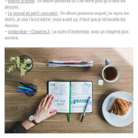
–
Bleuté la mime
: Un album jeunesse où il ne reste plus qu’à faire les
dessins.
–
Le journal du petit cancrelat
: Un album jeunesse auquel j’ai repris les
droits, je vais l’auto-éditer, mais avant ça, il faut que je retravaille les
dessins.
–
Underclear – Chapitre 3
: La suite d’Underclear, avec un chapitre plus
sombre.