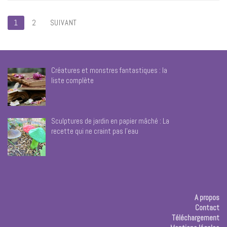
Pagination
1
2
SUIVANT
des
publications
Créatures et monstres fantastiques : la
liste complète
Sculptures de jardin en papier mâché : La
recette qui ne craint pas l’eau
A propos
Contact
Téléchargement