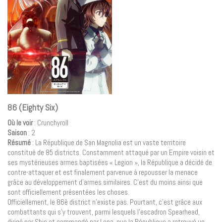
86 (Eighty Six)
Où le voir
: Crunchyroll
Saison
: 2
Résumé
: La République de San Magnolia est un vaste territoire
constitué de 85 districts. Constamment attaqué par un Empire voisin et
ses mystérieuses armes baptisées « Legion », la République a décidé de
contre-attaquer et est finalement parvenue à repousser la menace
grâce au développement d’armes similaires. C’est du moins ainsi que
sont officiellement présentées les choses.
Officiellement, le 86è district n’existe pas. Pourtant, c’est grâce aux
combattants qui s’y trouvent, parmi lesquels l’escadron Spearhead,
dirigé par Shin et commandé par Lena, que la République a retrouvé un