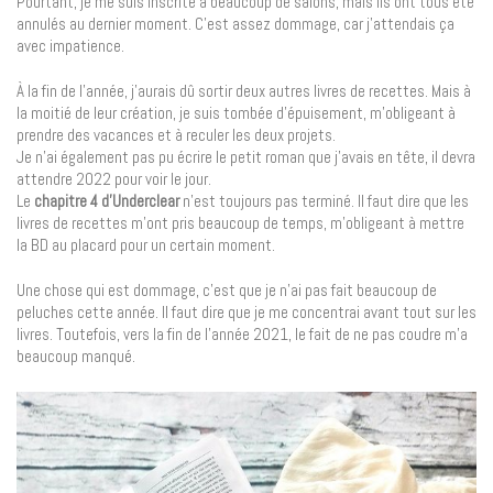
Pourtant, je me suis inscrite à beaucoup de salons, mais ils ont tous été
annulés au dernier moment. C’est assez dommage, car j’attendais ça
avec impatience.
À la fin de l’année, j’aurais dû sortir deux autres livres de recettes. Mais à
la moitié de leur création, je suis tombée d’épuisement, m’obligeant à
prendre des vacances et à reculer les deux projets.
Je n’ai également pas pu écrire le petit roman que j’avais en tête, il devra
attendre 2022 pour voir le jour.
Le
chapitre 4 d’Underclear
n’est toujours pas terminé. Il faut dire que les
livres de recettes m’ont pris beaucoup de temps, m’obligeant à mettre
la BD au placard pour un certain moment.
Une chose qui est dommage, c’est que je n’ai pas fait beaucoup de
peluches cette année. Il faut dire que je me concentrai avant tout sur les
livres. Toutefois, vers la fin de l’année 2021, le fait de ne pas coudre m’a
beaucoup manqué.