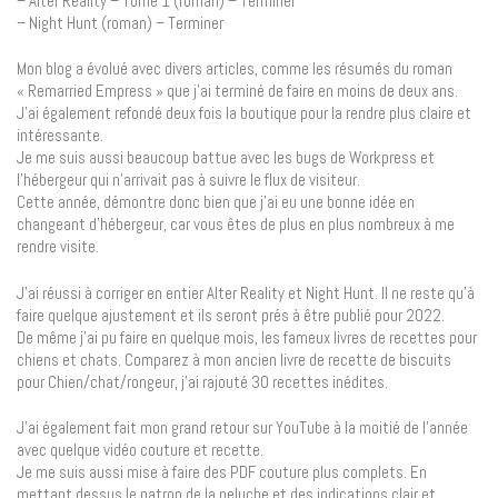
– Alter Reality – Tome 1 (roman) – Terminer
– Night Hunt (roman) – Terminer
Mon blog a évolué avec divers articles, comme les résumés du roman
« Remarried Empress » que j’ai terminé de faire en moins de deux ans.
J’ai également refondé deux fois la boutique pour la rendre plus claire et
intéressante.
Je me suis aussi beaucoup battue avec les bugs de Workpress et
l’hébergeur qui n’arrivait pas à suivre le flux de visiteur.
Cette année, démontre donc bien que j’ai eu une bonne idée en
changeant d’hébergeur, car vous êtes de plus en plus nombreux à me
rendre visite.
J’ai réussi à corriger en entier Alter Reality et Night Hunt. Il ne reste qu’à
faire quelque ajustement et ils seront prés à être publié pour 2022.
De même j’ai pu faire en quelque mois, les fameux livres de recettes pour
chiens et chats. Comparez à mon ancien livre de recette de biscuits
pour Chien/chat/rongeur, j’ai rajouté 30 recettes inédites.
J’ai également fait mon grand retour sur YouTube à la moitié de l’année
avec quelque vidéo couture et recette.
Je me suis aussi mise à faire des PDF couture plus complets. En
mettant dessus le patron de la peluche et des indications clair et