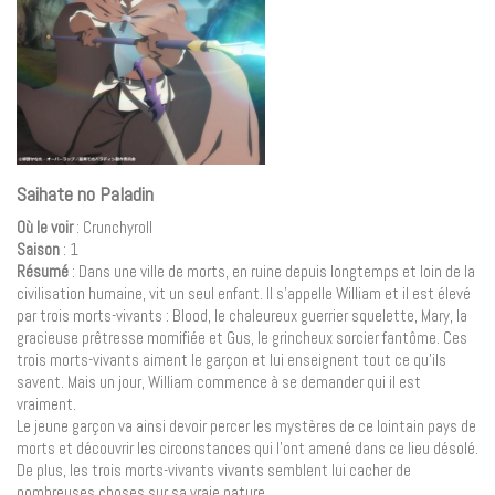
Saihate no Paladin
Où le voir
: Crunchyroll
Saison
: 1
Résumé
: Dans une ville de morts, en ruine depuis longtemps et loin de la
civilisation humaine, vit un seul enfant. Il s’appelle William et il est élevé
par trois morts-vivants : Blood, le chaleureux guerrier squelette, Mary, la
gracieuse prêtresse momifiée et Gus, le grincheux sorcier fantôme. Ces
trois morts-vivants aiment le garçon et lui enseignent tout ce qu’ils
savent. Mais un jour, William commence à se demander qui il est
vraiment.
Le jeune garçon va ainsi devoir percer les mystères de ce lointain pays de
morts et découvrir les circonstances qui l’ont amené dans ce lieu désolé.
De plus, les trois morts-vivants vivants semblent lui cacher de
nombreuses choses sur sa vraie nature.