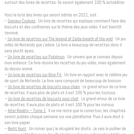
surtout des livres de recettes. Ils seront également 100 % autoéditer.
Voici la liste des livres qui seront édités en 2021, soit :
–
Gameur Cookies
: Un livre de recettes qui explique comment faire des
biscuits et des confiseries sur le thème des jeux vidéo. Il est bientôt
terminé.
–
Un livre de recettes sur The legend of Zelda breath of the wild
: Un jeu
vidéo de Nintendo que j’adore. Le livre a beaucoup de recettes donc il
sera plutôt épais.
–
Un livre de recettes sur Pokémon
: Un univers que je connais depuis
mon enfance. Ce livre réunira les recettes du jeu vidéo, mais également
du dessin animé.
–
Un livre de recettes sur Ring Fit
: Un livre en rapport avec le célèbre jeu
de sport de Nintendo. Le livre sera composé de beaucoup de boisson.
–
Un livre de recettes de biscuits pour chien
: Le grand retour de ce livre
de recettes. Il aura plus de plats et il est 100 % pour les toutous.
–
Un livre de recettes de biscuits pour chat
: Le grand retour de ce livre
de recettes. Il aura plus de plats et il est 100 % pour les minous.
–
Alter Reality – Tome 1
: Il ne me reste que la correction, les chapitres
seront publiés chaque semaine sur une plateforme. Puis il aura droit à
son livre papier.
–
Night Hunt
: Un roman que j’ai récupéré les droits. Je vais le publier de