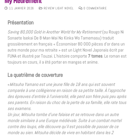
My Retirement
11 JANVIER 2026
REVIEW LIGHT NOVEL
0 COMMENTAIRE
Présentation
Saving 80,000 Gold in Another World for My Retirement
(ou Rougo Ni
Sonaete Isekai De 8-Man-Mai No Kinka Wo Tamemasu) traduit
grossièrement en français « Économiser 80 000 pièces d’or dans un
autre monde pour ma retraite » est un Light Novel Japonais écrit par
FUNA et illustré par Touzai. L’histoire comporte
7 tomes
. Le roman est
toujours en cours, il a été porter en mangas et anime.
La quatrième de couverture
«
Mitsuha Yamano est une jeune fille de 18 ans qui est souvent
comparée à une collégienne en raison de sa petite taille. À l’approche
des épreuves d’entrée à l’université, elle perd son frère puis peu après
ses parents. En raison du choc de la perte de sa famille, elle rate tous
ses examens.
Un jour, Mitsuha tombe d’une falaise et se retrouve dans un autre
monde similaire à une Europe médiévale. Suite à un combat mortel
contre des loups, elle découvre qu’il est possible de passer de ce
monde au sien. Mitsuha décide de vivre en habitant dans les 2