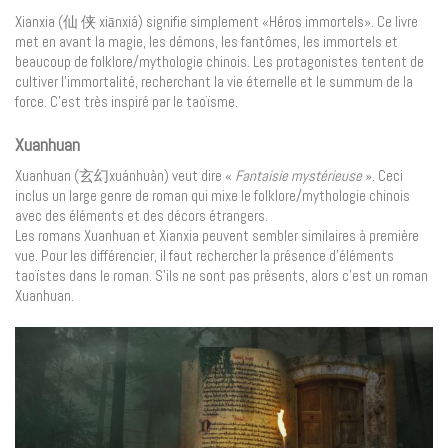
Xianxia (仙 侠 xiānxiá) signifie simplement «Héros immortels». Ce livre
met en avant la magie, les démons, les fantômes, les immortels et
beaucoup de folklore/mythologie chinois. Les protagonistes tentent de
cultiver l’immortalité, recherchant la vie éternelle et le summum de la
force. C’est très inspiré par le taoïsme.
Xuanhuan
Xuanhuan (玄幻xuánhuàn) veut dire «
Fantaisie mystérieuse
». Ceci
inclus un large genre de roman qui mixe le folklore/mythologie chinois
avec des éléments et des décors étrangers.
Les romans Xuanhuan et Xianxia peuvent sembler similaires à première
vue. Pour les différencier, il faut rechercher la présence d’éléments
taoïstes dans le roman. S’ils ne sont pas présents, alors c’est un roman
Xuanhuan.