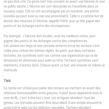
ne pas être cité. Ce genre met très souvent en avant une héroïne et vise
un public adulte. L’héroïne est soit réincarnée ou transférée dans un
nouveau corps. Elle se voit accompagner par un système, une entité
invisible qui peut avoir ou non une personnalité. Celle-ci a comme but de
donner des missions à l’héroïne, appellé l’hôte, pour qu’elle gagne des
points et les échange contre des récompenses.
Par exemple : L’héroïne doit étudier, avoir les meilleurs notes, pour
gagner des points et les échanger contre des compétences.
Cet univers est large et une certaine entente entre les auteurs s’est
créée pour utiliser les mêmes règles. Au point, que dans certaines
histoires, les systèmes sont vus comme une organisation qui va de
dimension en dimension pour aider un hôte. Certains systèmes sont
méchants, d’autres bons. Chacun ayant un but, une mission et même un
matricule.
Yaoi
Ce terme est utilisé pour parler des romans qui mettent en avant des
relations homosexuelles entre garçons. Il peut aussi apparaitre sous le
nom de BL, c’est-à-dire boy’s love. Les intrigues abordent tous les
genres. Les histoires peuvent être doux allant d’une simple amourette,
jusqu’à être axés sur les relations sexuelles. Certains abordent