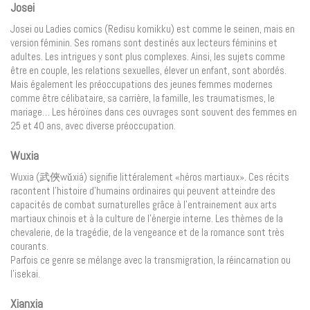
Josei
Josei ou Ladies comics (Redisu komikku) est comme le seinen, mais en
version féminin. Ses romans sont destinés aux lecteurs féminins et
adultes. Les intrigues y sont plus complexes. Ainsi, les sujets comme
être en couple, les relations sexuelles, élever un enfant, sont abordés.
Mais également les préoccupations des jeunes femmes modernes
comme être célibataire, sa carrière, la famille, les traumatismes, le
mariage… Les héroïnes dans ces ouvrages sont souvent des femmes en
25 et 40 ans, avec diverse préoccupation.
Wuxia
Wuxia (武俠wǔxiá) signifie littéralement «héros martiaux». Ces récits
racontent l’histoire d’humains ordinaires qui peuvent atteindre des
capacités de combat surnaturelles grâce à l’entrainement aux arts
martiaux chinois et à la culture de l’énergie interne. Les thèmes de la
chevalerie, de la tragédie, de la vengeance et de la romance sont très
courants.
Parfois ce genre se mélange avec la transmigration, la réincarnation ou
l’isekai.
Xianxia