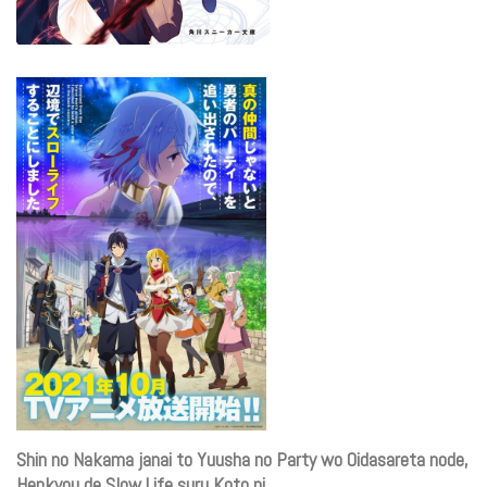
Shin no Nakama janai to Yuusha no Party wo Oidasareta node,
Henkyou de Slow Life suru Koto ni