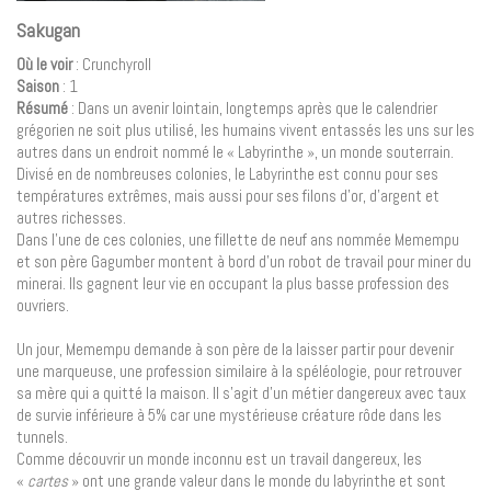
Sakugan
Où le voir
: Crunchyroll
Saison
: 1
Résumé
: Dans un avenir lointain, longtemps après que le calendrier
grégorien ne soit plus utilisé, les humains vivent entassés les uns sur les
autres dans un endroit nommé le « Labyrinthe », un monde souterrain.
Divisé en de nombreuses colonies, le Labyrinthe est connu pour ses
températures extrêmes, mais aussi pour ses filons d’or, d’argent et
autres richesses.
Dans l’une de ces colonies, une fillette de neuf ans nommée Memempu
et son père Gagumber montent à bord d’un robot de travail pour miner du
minerai. Ils gagnent leur vie en occupant la plus basse profession des
ouvriers.
Un jour, Memempu demande à son père de la laisser partir pour devenir
une marqueuse, une profession similaire à la spéléologie, pour retrouver
sa mère qui a quitté la maison. Il s’agit d’un métier dangereux avec taux
de survie inférieure à 5% car une mystérieuse créature rôde dans les
tunnels.
Comme découvrir un monde inconnu est un travail dangereux, les
«
cartes
» ont une grande valeur dans le monde du labyrinthe et sont