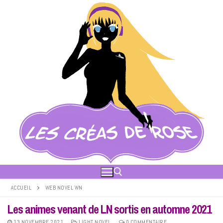
Aller
au
contenu
ACCUEIL
WEB NOVEL WN
Les animes venant de LN sortis en automne 2021
Rechercher :
13 NOVEMBRE 2021
LIGHT NOVEL
0 COMMENTAIRE