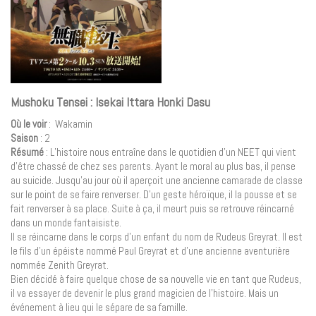
Mushoku Tensei : Isekai Ittara Honki Dasu
Où le voir
: Wakamin
Saison
: 2
Résumé
: L’histoire nous entraîne dans le quotidien d’un NEET qui vient
d’être chassé de chez ses parents. Ayant le moral au plus bas, il pense
au suicide. Jusqu’au jour où il aperçoit une ancienne camarade de classe
sur le point de se faire renverser. D’un geste héroïque, il la pousse et se
fait renverser à sa place. Suite à ça, il meurt puis se retrouve réincarné
dans un monde fantaisiste.
Il se réincarne dans le corps d’un enfant du nom de Rudeus Greyrat. Il est
le fils d’un épéiste nommé Paul Greyrat et d’une ancienne aventurière
nommée Zenith Greyrat.
Bien décidé à faire quelque chose de sa nouvelle vie en tant que Rudeus,
il va essayer de devenir le plus grand magicien de l’histoire. Mais un
événement à lieu qui le sépare de sa famille.