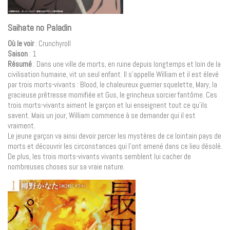
Saihate no Paladin
Où le voir
: Crunchyroll
Saison
: 1
Résumé
: Dans une ville de morts, en ruine depuis longtemps et loin de la
civilisation humaine, vit un seul enfant. Il s’appelle William et il est élevé
par trois morts-vivants : Blood, le chaleureux guerrier squelette, Mary, la
gracieuse prêtresse momifiée et Gus, le grincheux sorcier fantôme. Ces
trois morts-vivants aiment le garçon et lui enseignent tout ce qu’ils
savent. Mais un jour, William commence à se demander qui il est
vraiment.
Le jeune garçon va ainsi devoir percer les mystères de ce lointain pays de
morts et découvrir les circonstances qui l’ont amené dans ce lieu désolé.
De plus, les trois morts-vivants vivants semblent lui cacher de
nombreuses choses sur sa vraie nature.