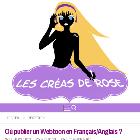
Aller
au
contenu
ACCUEIL
VERYTOON
Où publier un Webtoon en Français/Anglais ?
Rechercher :
31 MARS 2023
WEBTOON
0 COMMENTAIRE