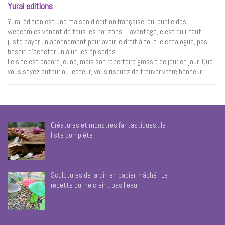
Yurai editions
Yurai édition est une maison d’édition française, qui publie des
webcomics venant de tous les horizons. L’avantage, c’est qu’il faut
juste payer un abonnement pour avoir le droit à tout le catalogue, pas
besoin d’acheter un à un les épisodes.
Le site est encore jeune, mais son répertoire grossit de jour en jour. Que
vous soyez auteur ou lecteur, vous risquez de trouver votre bonheur.
Créatures et monstres fantastiques : la
liste complète
Sculptures de jardin en papier mâché : La
recette qui ne craint pas l’eau