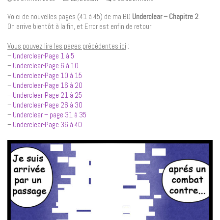
Voici de nouvelles pages (41 à 45) de ma BD
Underclear – Chapitre 2
.
On arrive bientôt à la fin, et Error est enfin de retour.
Vous pouvez lire les pages précédentes ici
:
–
Underclear-Page 1 à 5
–
Underclear-Page 6 à 10
–
Underclear-Page 10 à 15
–
Underclear-Page 16 à 20
–
Underclear-Page 21 à 25
–
Underclear-Page 26 à 30
–
Underclear – page 31 à 35
–
Underclear-Page 36 à 40