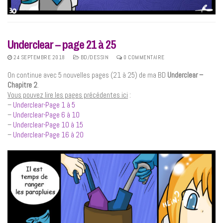
Underclear – page 21 à 25
24 SEPTEMBRE 2018
BD/DESSIN
0 COMMENTAIRE
On continue avec 5 nouvelles pages (21 à 25) de ma BD
Underclear –
Chapitre 2
.
Vous pouvez lire les pages précédentes ici
:
–
Underclear-Page 1 à 5
–
Underclear-Page 6 à 10
–
Underclear-Page 10 à 15
–
Underclear-Page 16 à 20