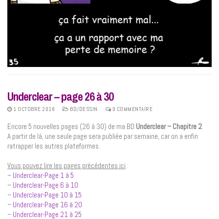
Underclear – page 26 à 30
1 OCTOBRE 2018
BD/DESSIN
0 COMMENTAIRE
Encore 5 nouvelles pages (26 à 30) de ma BD
Underclear – Chapitre 2
.
A partir de là, une seule page sera publiée par semaine, car on a enfin
ratrapper les autres plateformes.
Vous pouvez lire les pages précédentes ici
:
–
Underclear-Page 1 à 5
–
Underclear-Page 6 à 10
–
Underclear-Page 10 à 15
–
Underclear-Page 16 à 20
–
Underclear-Page 21 à 25