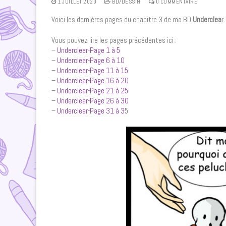
1 JUILLET 2020
BD/DESSIN
0 COMMENTAIRE
Voici les dernières pages du chapitre 3 de ma BD
Underclea
r
Vous pouvez lire les pages précédentes ici :
–
Underclear-Page 1 à 5
–
Underclear-Page 6 à 10
–
Underclear-Page 11 à 15
–
Underclear-Page 16 à 20
–
Underclear-Page 21 à 25
–
Underclear-Page 26 à 30
–
Underclear-Page 31 à 3
5