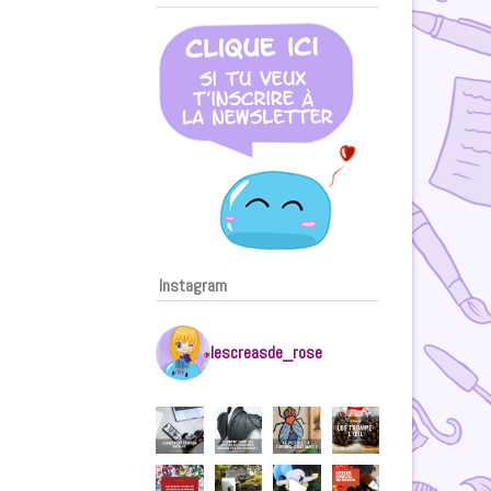
Instagram
lescreasde_rose