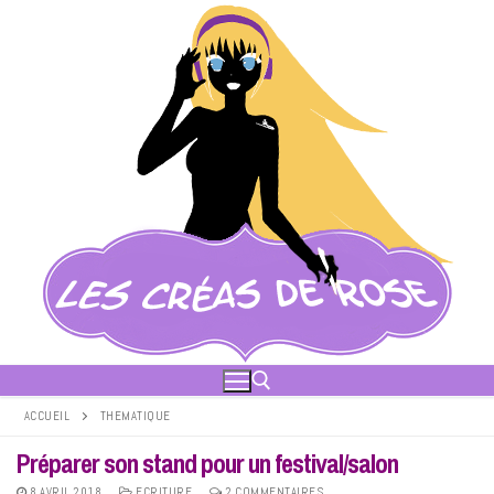
Aller
au
contenu
ACCUEIL
THEMATIQUE
Préparer son stand pour un festival/salon
Rechercher :
8 AVRIL 2018
ECRITURE
2 COMMENTAIRES