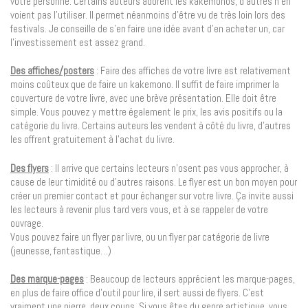
votre personne. Certains auteurs adorent les kakemonos, d’autres n’en
voient pas l’utiliser. Il permet néanmoins d’être vu de très loin lors des
festivals. Je conseille de s’en faire une idée avant d’en acheter un, car
l’investissement est assez grand.
Des affiches/posters
: Faire des affiches de votre livre est relativement
moins coûteux que de faire un kakemono. Il suffit de faire imprimer la
couverture de votre livre, avec une brève présentation. Elle doit être
simple. Vous pouvez y mettre également le prix, les avis positifs ou la
catégorie du livre. Certains auteurs les vendent à côté du livre, d’autres
les offrent gratuitement à l’achat du livre.
Des flyers
: Il arrive que certains lecteurs n’osent pas vous approcher, à
cause de leur timidité ou d’autres raisons. Le flyer est un bon moyen pour
créer un premier contact et pour échanger sur votre livre. Ça invite aussi
les lecteurs à revenir plus tard vers vous, et à se rappeler de votre
ouvrage.
Vous pouvez faire un flyer par livre, ou un flyer par catégorie de livre
(jeunesse, fantastique…)
Des marque-pages
: Beaucoup de lecteurs apprécient les marque-pages,
en plus de faire office d’outil pour lire, il sert aussi de flyers. C’est
vraiment une pierre, deux coups. Si vous êtes du genre artistique, vous