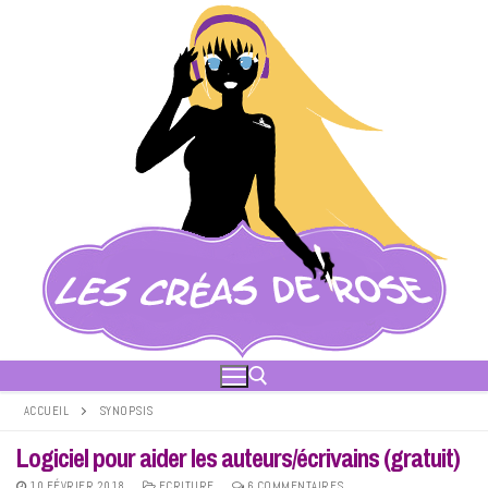
Aller
au
contenu
ACCUEIL
SYNOPSIS
Logiciel pour aider les auteurs/écrivains (gratuit)
Rechercher :
10 FÉVRIER 2018
ECRITURE
6 COMMENTAIRES