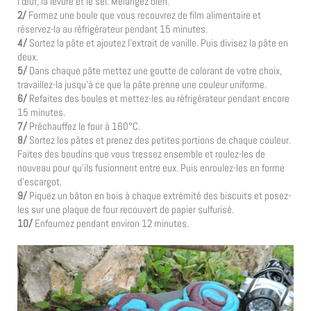
l’œuf, la levure et le sel. Mélangez bien.
2/
Formez une boule que vous recouvrez de film alimentaire et
réservez-la au réfrigérateur pendant 15 minutes.
4/
Sortez la pâte et ajoutez l’extrait de vanille. Puis divisez la pâte en
deux.
5/
Dans chaque pâte mettez une goutte de colorant de votre choix,
travaillez-la jusqu’à ce que la pâte prenne une couleur uniforme.
6/
Refaites des boules et mettez-les au réfrigérateur pendant encore
15 minutes.
7/
Préchauffez le four à 160°C.
8/
Sortez les pâtes et prenez des petites portions de chaque couleur.
Faites des boudins que vous tressez ensemble et roulez-les de
nouveau pour qu’ils fusionnent entre eux. Puis enroulez-les en forme
d’escargot.
9/
Piquez un bâton en bois à chaque extrémité des biscuits et posez-
les sur une plaque de four recouvert de papier sulfurisé.
10/
Enfournez pendant environ 12 minutes.