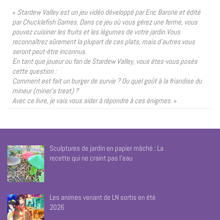
«
Stardew Valley est un jeu vidéo développé par Eric Barone et édité
par Chucklefish Games. Dans ce jeu où vous gérez une ferme, vous
pouvez cuisiner les fruits et les légumes de votre jardin.Vous
reconnaîtrez sûrement la plupart de ces plats, mais d’autres vous
seront peut-être inconnus.
En tant que joueur ou fan de Stardew Valley, vous êtes-vous posés
cette question :
Comment est fait un burger de survie ? Ou quel goût à la friandise du
mineur (miner’s treat) ?
Avec ce livre, je vais vous aider à répondre à ces énigmes.
»
Sculptures de jardin en papier mâché : La
recette qui ne craint pas l’eau
Les animes venant de LN sortis en été
2026