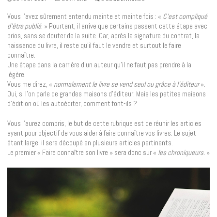
Vous l’avez sûrement entendu mainte et mainte fois : «
C’est compliqué
d’être publié
. » Pourtant, il arrive que certains passent cette étape avec
brios, sans se douter de la suite. Car, après la signature du contrat, la
naissance du livre, il reste qu’il faut le vendre et surtout le faire
connaître.
Une étape dans la carrière d’un auteur qu’il ne faut pas prendre à la
légère.
Vous me direz, «
normalement le livre se vend seul ou grâce à l’éditeur
».
Oui, si l’on parle de grandes maisons d’éditeur. Mais les petites maisons
d’édition où les autoéditer, comment font-ils ?
Vous l’aurez compris, le but de cette rubrique est de réunir les articles
ayant pour objectif de vous aider à faire connaître vos livres. Le sujet
étant large, il sera découpé en plusieurs articles pertinents.
Le premier « Faire connaître son livre » sera donc sur «
les chroniqueurs.
»