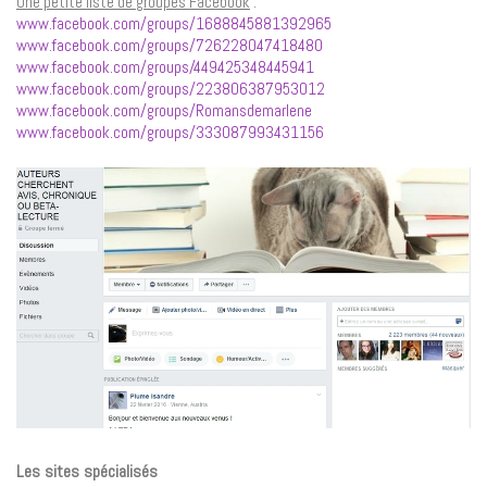
Une petite liste de groupes Facebook
:
www.facebook.com/groups/1688845881392965
www.facebook.com/groups/726228047418480
www.facebook.com/groups/449425348445941
www.facebook.com/groups/223806387953012
www.facebook.com/groups/Romansdemarlene
www.facebook.com/groups/333087993431156
Les sites spécialisés