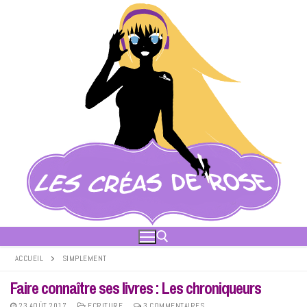
Aller
au
contenu
ACCUEIL
SIMPLEMENT
Faire connaître ses livres : Les chroniqueurs
Rechercher :
23 AOÛT 2017
ECRITURE
3 COMMENTAIRES