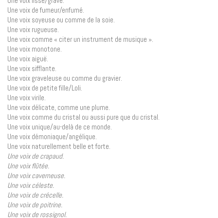
Une voix lisse/grave.
Une voix de fumeur/enfumé.
Une voix soyeuse ou comme de la soie.
Une voix rugueuse.
Une voix comme « citer un instrument de musique ».
Une voix monotone.
Une voix aiguë.
Une voix sifflante.
Une voix graveleuse ou comme du gravier.
Une voix de petite fille/Loli.
Une voix virile.
Une voix délicate, comme une plume.
Une voix comme du cristal ou aussi pure que du cristal.
Une voix unique/au-delà de ce monde.
Une voix démoniaque/angélique.
Une voix naturellement belle et forte.
Une voix de crapaud.
Une voix flûtée.
Une voix caverneuse.
Une voix céleste.
Une voix de crécelle.
Une voix de poitrine.
Une voix de rossignol.