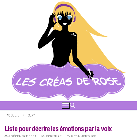
Aller
au
contenu
ACCUEIL
SEXY
Liste pour décrire les émotions par la voix
Rechercher :
4 DÉCEMBRE 2021
ECRITURE
0 COMMENTAIRE