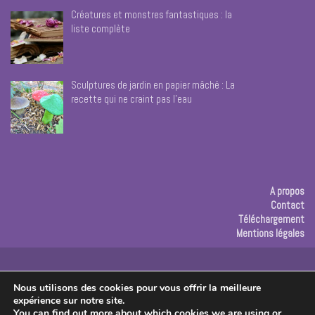
Créatures et monstres fantastiques : la
liste complète
Sculptures de jardin en papier mâché : La
recette qui ne craint pas l’eau
A propos
Contact
Téléchargement
Mentions légales
Publicité
Nous utilisons des cookies pour vous offrir la meilleure
expérience sur notre site.
Copyright © 2026 Les créas de Rose
You can find out more about which cookies we are using or